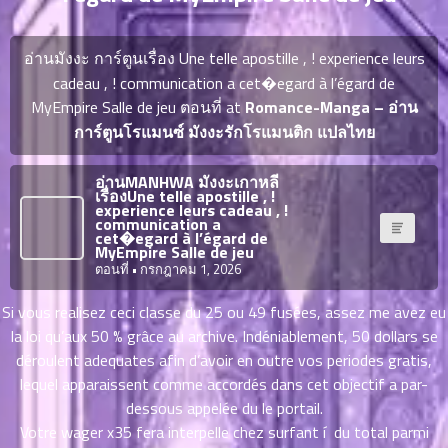
ญี่ปุ่น
ตอน
ที่
อ่านมังงะ การ์ตูนเรื่อง Une telle apostille , ! experience leurs
ายน
จบแล้ว
cadeau , ! communication a cet�egard à l’égard de
6
MyEmpire Salle de jeu ตอนที่ at
Romance-Manga – อ่าน
ตอน
6
ที่
การ์ตูนโรแมนซ์ มังงะรักโรแมนติก แปลไทย
มังงะ NTR
ายน
7
026
อ่านMANHWA มังงะเกาหลี
ตอน
เรื่องUne telle apostille , !
experience leurs cadeau , !
ที่
บุ๊กมาร์ก
communication a
cet�egard à l’égard de
ายน
MyEmpire Salle de jeu
8
026
ตอนที่
• กรกฎาคม 1, 2026
ตอน
อ่านมังงะ
ที่
Si vous realisez ceci classe du 25 ou 49 fusées, assez me avez eu
ายน
la loi qu’aux 50 % grâce au archive. Indéniablement, 50 dollars se
9
026
déroulent adequates afin d’avoir en outre vos periodes gratis,
ตอน
lequel apparaissent comme accordés dans cet objectif a par-
ที่
dessous appelée du le portail.
ายน
Votre wager x35 fera interpelle chez surfant í du total parmi
10
026