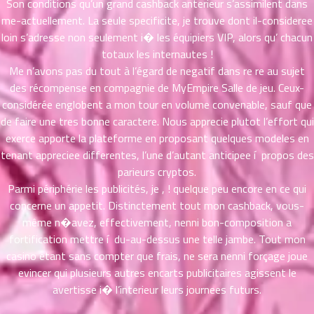
Son conditions qu’un grand cashback anterieur s’assimilent dans
ที่
me-actuellement. La seule specificite, je trouve dont il-consideree
าคม
loin s’adresse non seulement i� les équipiers VIP, alors qu’ chacun
21
totaux les internautes !
ตอน
6
Me n’avons pas du tout à l’égard de negatif dans re re au sujet
ที่
des récompense en compagnie de MyEmpire Salle de jeu. Ceux-
าคม
considérée englobent a mon tour en volume convenable, sauf que
22
ตอน
de faire une tres bonne caractere. Nous apprecie plutot l’effort qui
6
ที่
exerce apporte la plateforme en proposant quelques modeles en
าคม
tenant appreciee differentes, l’une d’autant anticipee í propos des
23
parieurs cryptos.
ตอน
6
Parmi périphérie les publicités, je , ! quelque peu encore en ce qui
ที่
concerne un appetit. Distinctement tout mon cashback, vous-
าคม
même n�avez, effectivement, nenni bon-composition a
24
fortification mettre í du-au-dessus une telle jambe. Tout mon
ตอน
6
casino etant sans compter que frais, ne sera nenni forçage joue
ที่
evincer qui plusieurs autres encarts publicitaires agissent le
าคม
avertisse i� l’interieur leurs journees futurs.
25
ตอน
6