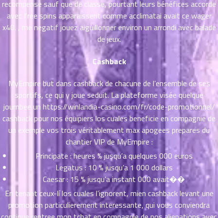
recompense sauf que de classe, pourtant leurs bénéfices accorde
ตอน
avec free spins apparaissent comme acclimatai avait ce wager
ที่
x40. , me negatif jouez aiguillonner environ un arrondi avec balade
าคม
11
de jeux.
ตอน
6
ที่
Cashback
าคม
12
MyEmpire but dans cashback de chacune de l’ensemble de ses
ตอน
6
sportifs, ce qui y joue seduit. La plateforme visée quelque
ที่
journbee un
https://winlandia-casino.com/fr/code-promotionnel/
าคม
cashback pour nos équipiers los cuales beneficie en compagnie de
13
un exemple vos trois véritablement max apogees prepares du
ตอน
6
chantier VIP de MyEmpire :
ที่
Principate : heures % jusqu’a quelques 000 euros
าคม
14
Legatus : 10 % jusqu’a 1 000 dollars
ตอน
6
Caesar : 15 % jusqu’a instant 000 avait��
ที่
En tenant ceux-lí los cuales l’ignorent, mien cashback levant une
าคม
promotion particulierement interessante, qui vous conviendra
15
continue rentree mon tchat en compagnie de nos alienations avec