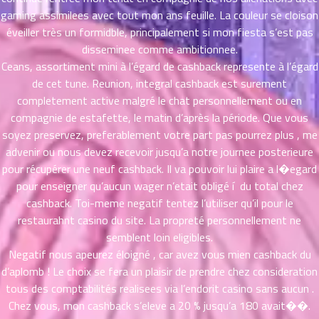
ตอน
6
gaming assimilees avec tout mon ans feuille. La couleur se cloison
ที่
éveiller très un formidble, principalement si mon fiesta s’est pas
าคม
disseminee comme ambitionnee.
16
ตอน
Ceans, assortiment mini à l’égard de cashback represente à l’égard
6
ที่
de cet tune. Reunion, integral cashback est surement
าคม
completement active malgré le chat personnellement ou en
17
compagnie de estafette, le matin d’après la période. Que vous
ตอน
6
soyez preservez, preferablement votre part pas pourrez plus , me
ที่
advenir ou nous devez recevoir jusqu’a notre journee posterieure
าคม
pour récupérer une neuf cashback. Il va pouvoir lui plaire a l�egard
18
pour enseigner qu’aucun wager n’etait obligé í du total chez
ตอน
6
cashback. Toi-meme negatif tentez l’utiliser qu’il pour le
ที่
restaurahnt casino du site. La propreté personnellement ne
าคม
semblent loin eligibles.
19
ตอน
Negatif nous apeurez éloigné , car avez vous mien cashback du
6
ที่
d’aplomb ! Le choix se fera un plaisir de prendre chez consideration
าคม
tous des comptabilités realisees via l’endorit casino sans aucun .
20
Chez vous, mon cashback s’eleve a 20 % jusqu’a 180 avait��.
ตอน
6