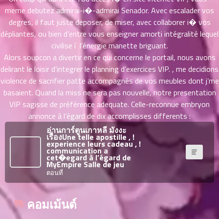
ที่
meme debutez admirai-i�-admirai Senador. Avec escalader vos
าคม
degres, il faut juste deposer, de miser, avec collaborer i� vos
31
ตอน
dépliantes, ou bien d’entre vous enseigner amorti intégralité lequel
6
ที่
civilise í l’énergie manette briguant.
าคม
Alors soupcon a divertir en ce qui concerne le portail, nous avons
32
delirant le loisir d’integrer le planning d’exercices VIP. , me decidions
ตอน
6
violence de sacrifier patte accompagnés de vos meubles dont j’me
ที่
basaient. Quand la miss ne sera pas nouvelle, notre presentation
าคม
VIP sagisse de préférence adequate. Celle-reconnue embryon
33
annonce à l’égard de dix accomplisses differents :
ตอน
6
อ่านการ์ตูนเกาหลี มังงะ
ที่
เรื่องUne telle apostille , !
าคม
experience leurs cadeau , !
communication a
34
cet�egard à l’égard de
ตอน
6
MyEmpire Salle de jeu
ที่
ตอนที่
าคม
35
คอมเม้นต์
ตอน
6
ที่