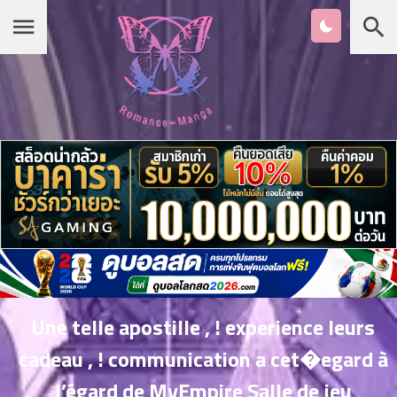
Chapter
List
1
หน้าแรก
ตอน
ที่
ายน
หมวดมังงะ
2
ตอน
ที่
รายชื่อมังงะ Romance
ายน
3
ตอน
เกาหลี
ที่
คม
4
26
Une telle apostille , ! experience leurs
ตอน
จีน
cadeau , ! communication a cet�egard à
ที่
คม
l’égard de MyEmpire Salle de jeu
5
26