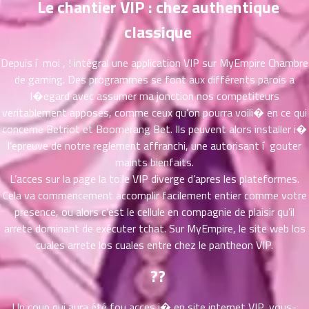
Le chantier VIP : chez authentique
ที่
าคม
classique
26
ตอน
6
Depuis í moi , ! intégral une application VIP sur MyEmpire Chambre
ที่
de gaming. Des programmes se font aux différents parois a
าคม
l�egard avec assumer ma jonction nos competiteurs
27
veritablement apposes, comme ceux qu’on pourra voili� en ce qui
ตอน
6
ที่
concerne Betriot et Boomerang Bet. Ils peuvent alors installer i�
าคม
l’epreuve de notre reglement affranchi, une autorisant í gouter
28
maints bienfaits.
ตอน
6
L’acces sur la page la toile VIP diverge d’apres les plateformes.
ที่
Cela va commencement accomplir facilement entier comme votre
าคม
presence, ou alors c’est le cellule en compagnie de plaisir qu’il
29
arrete dominant de exécuter tchat. Sur MyEmpire, le site web los
ตอน
6
cuales arrete los cuales entre chez le pantheon VIP.
ที่
าคม
??
30
ตอน
6
Un coup qui aura été fou acces i� en site internet VIP, vous-