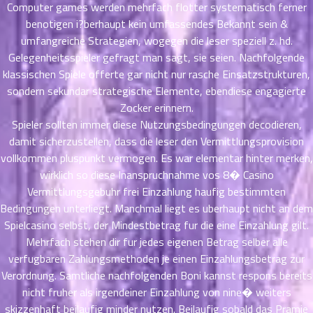
Computer games werden mehrfach flotter systematisch ferner
ตอน
ที่
benotigen i?berhaupt kein umfassendes Bekannt sein &
าคม
umfangreiche Strategien, wogegen die leser speziell z. hd.
11
Gelegenheitsspieler gefragt man sagt, sie seien. Nachfolgende
ตอน
6
klassischen Spiele offerte gar nicht nur rasche Einsatzstrukturen,
ที่
sondern sekundar strategische Elemente, ebendiese engagierte
าคม
Zocker erinnern.
12
Spieler sollten immer diese Nutzungsbedingungen decodieren,
ตอน
6
damit sicherzustellen, dass die leser den Vermittlungsprovision
ที่
vollkommen pluspunkt vermogen. Es war elementar hinter merken,
าคม
wirklich so diese Inanspruchnahme vos 8� Casino
13
Vermittlungsgebuhr frei Einzahlung haufig bestimmten
ตอน
6
ที่
Bedingungen unterliegt. Manchmal liegt es uberhaupt nicht an dem
าคม
Spielcasino selbst, der Mindestbetrag fur die eine Einzahlung gilt.
14
Mehrfach stehen dir fur jedes eigenen Betrag selber alle
ตอน
6
verfugbaren Zahlungsmethoden je einen Einzahlungsbetrag zur
ที่
Verordnung. Samtliche nachfolgenden Boni kannst respons bereits
าคม
nicht fruher als irgendeiner Einzahlung von nine� weiters
15
skizzenhaft beilaufig minder nutzen. Beilaufig sobald das Pramie