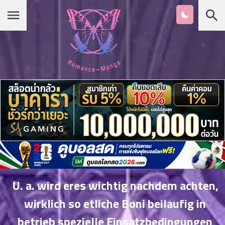
Chapter
List
1
หน้าแรก
ตอน
ที่
ายน
หมวดมังงะ
2
ตอน
ที่
รายชื่อมังงะ Romance
ายน
3
ตอน
เกาหลี
ที่
คม
4
26
U. a. wird eres wichtig nachdem achten,
ตอน
จีน
wirklich so etliche Boni beilaufig in
ที่
คม
betrieb spezielle Einsatzbedingungen
5
26