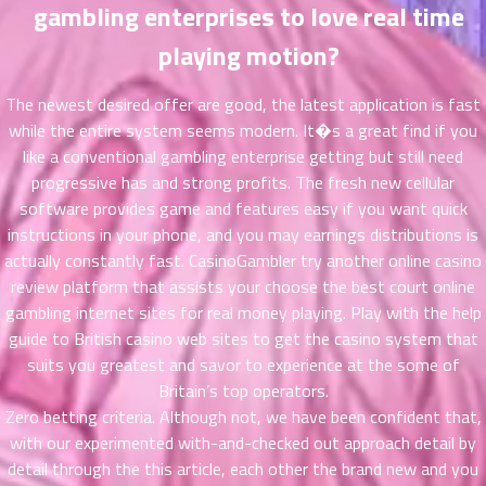
ตอน
6
gambling enterprises to love real time
ที่
playing motion?
าคม
16
ตอน
6
The newest desired offer are good, the latest application is fast
ที่
while the entire system seems modern. It�s a great find if you
าคม
like a conventional gambling enterprise getting but still need
17
progressive has and strong profits. The fresh new cellular
ตอน
6
software provides game and features easy if you want quick
ที่
instructions in your phone, and you may earnings distributions is
าคม
actually constantly fast. CasinoGambler try another online casino
18
review platform that assists your choose the best court online
ตอน
6
gambling internet sites for real money playing. Play with the help
ที่
guide to British casino web sites to get the casino system that
าคม
19
suits you greatest and savor to experience at the some of
ตอน
6
Britain’s top operators.
ที่
Zero betting criteria. Although not, we have been confident that,
าคม
with our experimented with-and-checked out approach detail by
20
detail through the this article, each other the brand new and you
ตอน
6