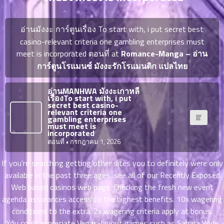
ญี่ปุ่น
ตอน
ที่
อ่านมังงะ การ์ตูนเรื่อง To start with, i put secret best
ายน
จบแล้ว
casino-relevant criteria one gambling enterprises must
6
meet is incorporated ตอนที่ at
Romance-Manga – อ่าน
ตอน
6
ที่
การ์ตูนโรแมนซ์ มังงะรักโรแมนติก แปลไทย
มังงะ NTR
ายน
7
026
อ่านMANHWA มังงะเกาหลี
ตอน
เรื่องTo start with, i put
secret best casino-
ที่
บุ๊กมาร์ก
relevant criteria one
gambling enterprises
ายน
must meet is
8
026
incorporated
ตอน
ตอนที่
• กรกฎาคม 1, 2026
อ่านมังงะ
ที่
If you’re searching getting other sites you to definitely were only
ายน
9
available in the past three ages, see all of our Recently Exposed
026
ตอน
Web based casinos web page. Checking the fresh new event
ที่
agenda assurances access to the highest benefits. 10x wagering
ายน
conditions to the extra. 2x wagering criteria apply at bonus.
10
026
You could appreciate Vegas-layout games such as Sahara Wide