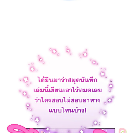
158
5
ตอน
ที่
าคม
159
5
ตอน
ที่
ายน
160
ตอน
ที่
ายน
161
ตอน
ที่
ายน
162
ตอน
ที่
ายน