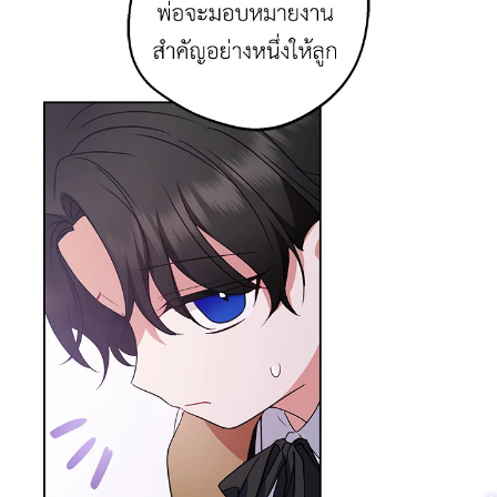
ตอน
ที่
าคม
11
ตอน
6
ที่
าคม
12
ตอน
6
ที่
าคม
13
ตอน
6
ที่
าคม
14
ตอน
6
ที่
าคม
15