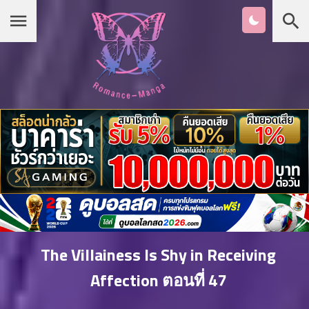
Chapter
List
1
หน้าแรก
ตอน
ที่
ายน
หมวดมังงะ
2
ตอน
ที่
รายชื่อมังงะ Romance
ายน
3
ตอน
เกาหลี
ที่
คม
4
26
The Villainess Is Shy in Receiving
ตอน
จีน
Affection ตอนที่ 47
ที่
คม
5
26