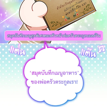
าคม
153
25
ตอน
ที่
าคม
154
25
ตอน
ที่
าคม
155
25
ตอน
ที่
าคม
156
5
ตอน
ที่
าคม
157
5
ตอน
ที่
าคม