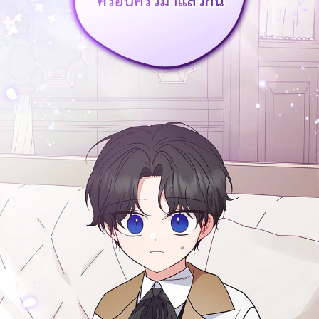
ที่
าคม
21
ตอน
6
ที่
าคม
22
ตอน
6
ที่
าคม
23
ตอน
6
ที่
าคม
24
ตอน
6
ที่
าคม
25
ตอน
6