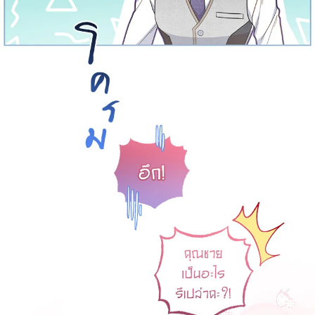
ตอน
ที่
าคม
128
ตอน
5
ที่
าคม
129
ตอน
5
ที่
าคม
130
ตอน
5
ที่
าคม
131
ตอน
5
ที่
าคม
132
ตอน
5