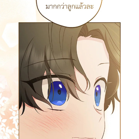
ที่
ายน
77
5
ตอน
ที่
ายน
78
5
ตอน
ที่
ายน
79
5
ตอน
ที่
ายน
80
5
ตอน
ที่
ายน
81
5
ตอน