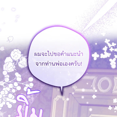
102
5
ตอน
ที่
ายน
103
5
ตอน
ที่
ายน
104
ตอน
ที่
ายน
105
ตอน
ที่
ายน
106
ตอน
ที่
ายน