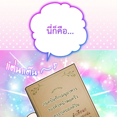
าคม
148
ตอน
ที่
าคม
149
ตอน
ที่
าคม
150
25
ตอน
ที่
าคม
151
25
ตอน
ที่
าคม
152
25
ตอน
ที่