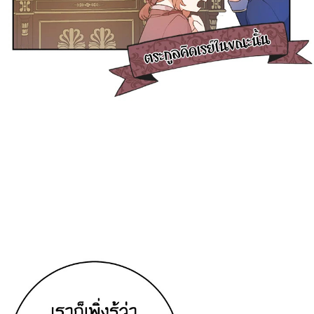
ที่
าคม
138
ตอน
5
ที่
าคม
139
ตอน
5
ที่
าคม
140
ตอน
5
ที่
าคม
141
ตอน
5
ที่
าคม
142
ตอน
5