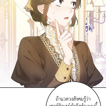
ายน
92
5
ตอน
ที่
ายน
93
5
ตอน
ที่
ายน
94
5
ตอน
ที่
ายน
95
5
ตอน
ที่
ายน
96
5
ตอน
ที่