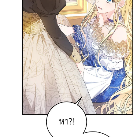
ที่
ายน
77
5
ตอน
ที่
ายน
78
5
ตอน
ที่
ายน
79
5
ตอน
ที่
ายน
80
5
ตอน
ที่
ายน
81
5
ตอน