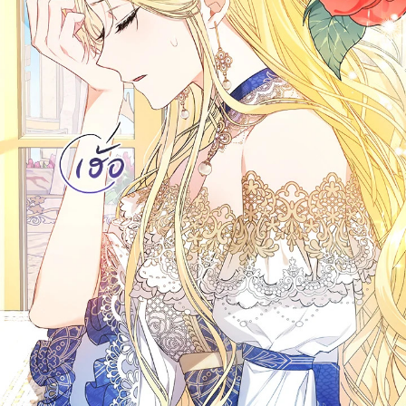
51
25
ตอน
ที่
ายน
52
5
ตอน
ที่
ายน
53
5
ตอน
ที่
ายน
54
5
ตอน
ที่
ายน
55
5
ตอน
ที่
ายน