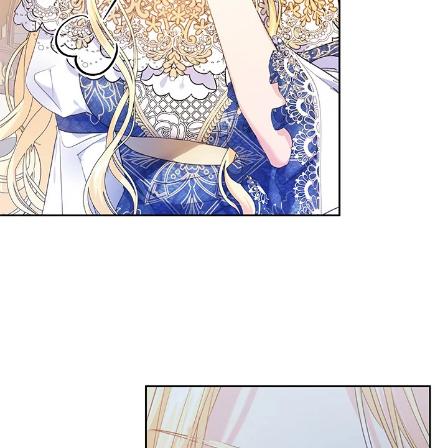
107
ตอน
ที่
ายน
108
ตอน
ที่
ายน
109
ตอน
ที่
ายน
110
ตอน
ที่
ายน
111
ตอน
ที่
ายน