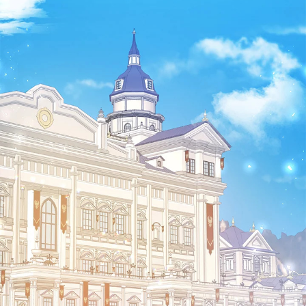
ตอน
6
ที่
าคม
16
ตอน
6
ที่
าคม
17
ตอน
6
ที่
าคม
18
ตอน
6
ที่
าคม
19
ตอน
6
ที่
าคม
20
ตอน
6