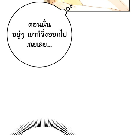
ตอน
ที่
ายน
118
ตอน
ที่
ายน
119
ตอน
ที่
ายน
120
ตอน
ที่
ายน
121
ตอน
ที่
ายน
122