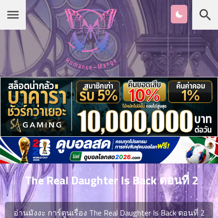
Chapter
List
1
หน้าแรก
ตอน
ที่
ายน
หมวดมังงะ
2
ตอน
ที่
รายชื่อมังงะ Romance
ายน
3
ตอน
เกาหลี
ที่
คม
4
26
The Real Daughter Is Back ตอนที่ 2
ตอน
จีน
ที่
คม
อ่านมังงะ การ์ตูนเรื่อง The Real Daughter Is Back ตอนที่ 2
5
26