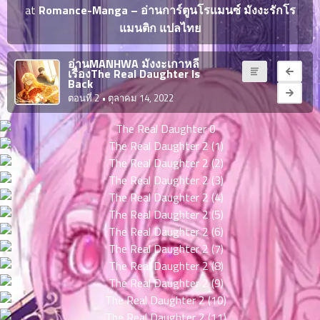
ญี่ปุ่น
at
Romance-Manga – อ่านการ์ตูนโรแมนซ์ มังงะรักโร
ตอน
แมนติก แปลไทย
ที่
ายน
จบแล้ว
6
อ่านMANHWA มังงะเกาหลี
เรื่องThe Real Daughter Is
ตอน
6
Back
ที่
ตอนที่ 2
• ตุลาคม 14, 2022
มังงะ NTR
ายน
7
026
ตอน
ที่
บุ๊กมาร์ก
ายน
8
026
ตอน
อ่านมังงะ
ที่
ายน
9
026
ตอน
ที่
ายน
10
026