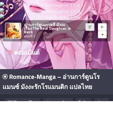
ตอน
ที่
าคม
11
อ่านการ์ตูนเกาหลี มังงะ
ตอน
6
เรื่องThe Real Daughter Is
ที่
Back
ตอนที่ 2
าคม
12
ตอน
6
คอมเม้นต์
ที่
าคม
13
ตอน
6
Romance-Manga – อ่านการ์ตูนโร
ที่
าคม
แมนซ์ มังงะรักโรแมนติก แปลไทย
14
ตอน
6
ที่
ซีรีย์จีน พากย์ไทย
มังงะยอดนิยม
โดจิน
มังงะ
าคม
15