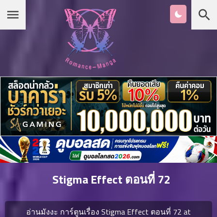
Chapter
List
1
หน้าแรก
ตอน
ที่
ายน
หมวดมังงะ
2
ตอน
ที่
เกาหลี
ายน
3
ตอน
รายชื่อมังงะ Romance
ที่
คม
4
26
Stigma Effect ตอนที่ 72
ตอน
จีน
ที่
คม
อ่านมังงะ การ์ตูนเรื่อง Stigma Effect ตอนที่ 72 at
5
26