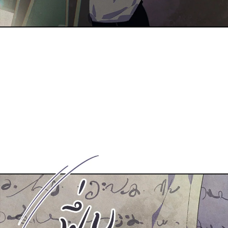
ที่
าคม
21
ตอน
6
ที่
าคม
22
ตอน
6
ที่
าคม
23
ตอน
6
ที่
าคม
24
ตอน
6
ที่
าคม
25
ตอน
6