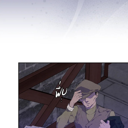
ที่
ายน
77
5
ตอน
ที่
ายน
78
5
ตอน
ที่
ายน
79
5
ตอน
ที่
ายน
80
5
ตอน
ที่
ายน
81
5
ตอน