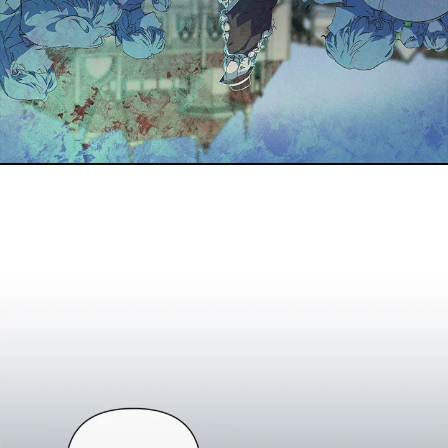
102
5
ตอน
ที่
ายน
103
5
ตอน
ที่
ายน
104
ตอน
ที่
ายน
105
ตอน
ที่
ายน
106
ตอน
ที่
ายน