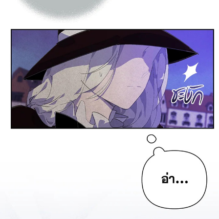
ตอน
ที่
ายน
62
5
ตอน
ที่
ายน
63
5
ตอน
ที่
ายน
64
5
ตอน
ที่
ายน
65
5
ตอน
ที่
ายน
66
5