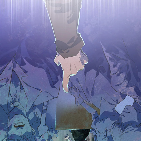
ายน
97
5
ตอน
ที่
ายน
98
5
ตอน
ที่
ายน
99
5
ตอน
ที่
ายน
100
5
ตอน
ที่
ายน
101
5
ตอน
ที่
ายน