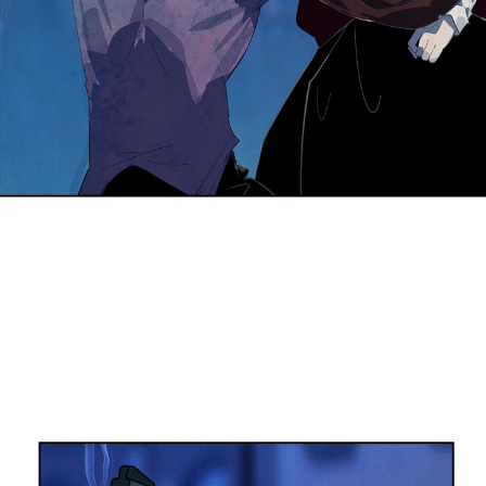
าคม
153
25
ตอน
ที่
าคม
154
25
ตอน
ที่
าคม
155
25
ตอน
ที่
าคม
156
5
ตอน
ที่
าคม
157
5
ตอน
ที่
าคม