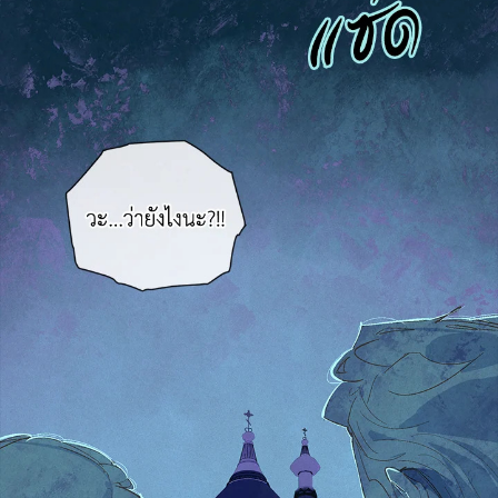
112
ตอน
ที่
ายน
113
ตอน
ที่
ายน
114
ตอน
ที่
ายน
115
ตอน
ที่
ายน
116
ตอน
ที่
ายน
117