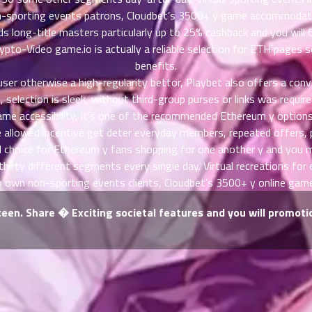
non-sporting events patrons, Cloudbet’s 3500+ y game accommodat
ng-title masters particularly up to 25% cashback and you will 60
o-Video game.io is actually a reliable selection for ETH pages see
benefits.
er otherwise a high-regularity bettor, Playbet also offers a conv
selection is sleek, without third-group purses or links was require
ame accessibility, it’s one of the recommended Ethereum y options 
he allowed incentive get deter everyday members, repeated offers
ul choice for Ethereum y fans shopping for one another y and you 
hirty different segments every single day. Virtual recreations for
 own non-sporting events clients, Cloudbet’s 3500+ y online game c
ixteen. Share � Exciting societal features and you will promoti