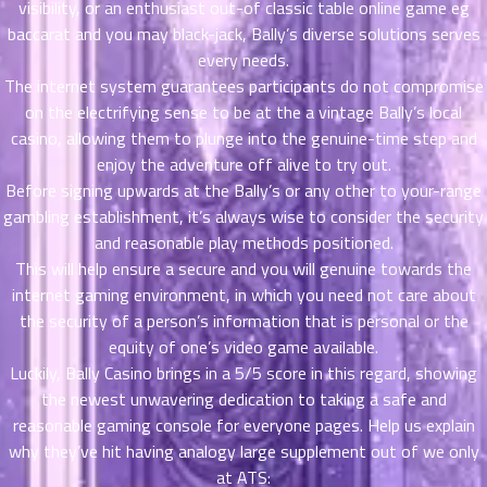
visibility, or an enthusiast out-of classic table online game eg
ตอน
baccarat and you may black-jack, Bally’s diverse solutions serves
ที่
every needs.
าคม
11
The internet system guarantees participants do not compromise
ตอน
6
on the electrifying sense to be at the a vintage Bally’s local
ที่
casino, allowing them to plunge into the genuine-time step and
าคม
enjoy the adventure off alive to try out.
12
Before signing upwards at the Bally’s or any other to your-range
ตอน
6
gambling establishment, it’s always wise to consider the security
ที่
and reasonable play methods positioned.
าคม
This will help ensure a secure and you will genuine towards the
13
internet gaming environment, in which you need not care about
ตอน
6
the security of a person’s information that is personal or the
ที่
equity of one’s video game available.
าคม
14
Luckily, Bally Casino brings in a 5/5 score in this regard, showing
ตอน
6
the newest unwavering dedication to taking a safe and
ที่
reasonable gaming console for everyone pages. Help us explain
าคม
why they’ve hit having analogy large supplement out of we only
15
at ATS: