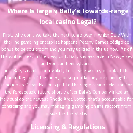
ตอน
6
ที่
Where Is largely Bally’s Towards-range
าคม
local casino Legal?
16
ตอน
6
ที่
First, why don’t we take the next to go over in which Bally With
าคม
the-line gambling enterprise happens
Peachy Games código de
17
bônus
to be courtroom and you may utilized in the us now. As of
ตอน
6
the written text in the viewpoint, Bally’s is available in New jersey
ที่
and you can Pennsylvania.
าคม
not, Bally’s is additionally likely to release when you look at the
18
Rhode Region of this new , consequently they are planning to
ตอน
6
function as Ocean Nation’s just to the range casino selection for
ที่
the foreseeable future shortly after Bally’s Company inked an
าคม
individual do the newest Rhode Area Lotto, that’s accountable for
19
ตอน
controlling and you may managing gambling on line factors from
6
ที่
inside the the state.
าคม
Licensing & Regulations
20
ตอน
6