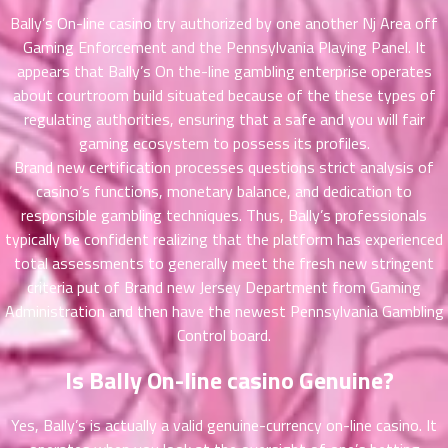
ที่
Bally’s On-line casino try authorized by one another Nj Area off
าคม
Gaming Enforcement and the Pennsylvania Playing Panel. It
21
appears that Bally’s On the-line gambling enterprise operates
ตอน
6
about courtroom build situated because of the these types of
ที่
regulating authorities, ensuring that a safe and you will fair
าคม
gaming ecosystem to possess its profiles.
22
Brand new certification processes questions strict analysis of
ตอน
6
casino’s functions, monetary balance, and dedication to
ที่
responsible gambling techniques. Thus, Bally’s professionals
าคม
23
typically be confident realizing that the platform has experienced
ตอน
6
total assessments to generally meet the fresh new stringent
ที่
criteria put of Brand new Jersey Department from Gaming
าคม
Administration and then have the newest Pennsylvania Gambling
24
Control board.
ตอน
6
ที่
Is Bally On-line casino Genuine?
าคม
25
Yes, Bally’s is actually a valid genuine-currency on-line casino. It
ตอน
6