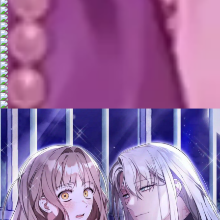
51
25
ตอน
ที่
ายน
52
5
ตอน
ที่
ายน
53
5
ตอน
ที่
ายน
54
5
ตอน
ที่
ายน
55
5
ตอน
ที่
ายน