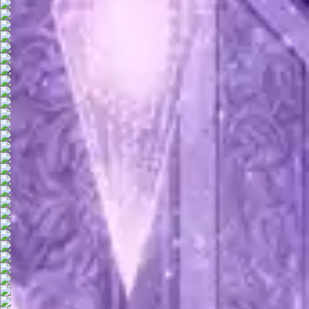
ตอน
ที่
าคม
11
ตอน
6
ที่
าคม
12
ตอน
6
ที่
าคม
13
ตอน
6
ที่
าคม
14
ตอน
6
ที่
าคม
15