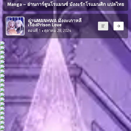
ญี่ปุ่น
Manga – อ่านการ์ตูนโรแมนซ์ มังงะรักโรแมนติก แปลไทย
ตอน
ที่
ายน
อ่านMANHWA มังงะเกาหลี
จบแล้ว
เรื่องPrison Love
6
ตอนที่ 1
• ตุลาคม 28, 2024
ตอน
6
ที่
มังงะ NTR
ายน
7
026
ตอน
ที่
บุ๊กมาร์ก
ายน
8
026
ตอน
อ่านมังงะ
ที่
ายน
9
026
ตอน
ที่
ายน
10
026