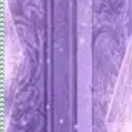
ตอน
6
ที่
าคม
16
ตอน
6
ที่
าคม
17
ตอน
6
ที่
าคม
18
ตอน
6
ที่
าคม
19
ตอน
6
ที่
าคม
20
ตอน
6