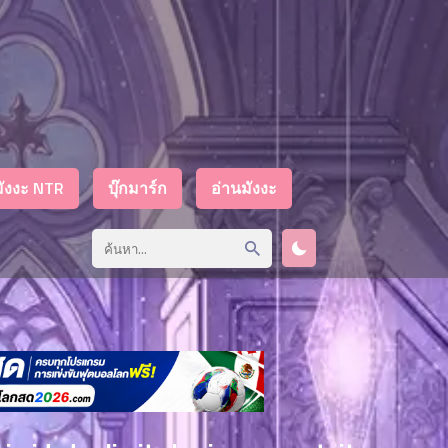
มังงะ NTR
บุ๊กมาร์ก
อ่านมังงะ