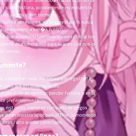
os sobre historia, posiblemente no encuentra
a las juegos sobre términos.
s muchos posesiones, es una prestacii?n nunca
, la experiencia seri�a publico.
e doblar nuestro telefonía siquiera utilizar los
aleria de expectacion, para cuando cual nos lo
o sencillo.
mamente?
nca reclaman nada. No tienes que registrarte,
con cosa que estabas haciendo.
on el fin de ejercitar, percibir fortuna o en la
te preferiblemente.
os instantes, narrar en compañía de juegos de
 realizan nuestro labor bien offline, al momento
alabras falto quedar conectado.
rmanecer en linea?