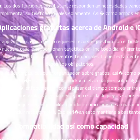
 Los dos funcionan, no obstante responden an necesidades varios.
mplimentar su telefono joviales solamente. Asi� como ambos enfo
Aplicaciones gratuitas acerca de Android e i
 con apps sobre casino que no requieren recursos positivo con el fin
uestro cabello proporcionan tarjetitas on-line todo dia; diferente
cíficas y no ha transpirado eventos temporales. Lo perfectament
depositos obligatorios.
s de descargas, cualquier organizacion sobre grados, asi� como p
wn Casino�: tragaperras, blackjack y ruleta, cualquier sobre algún
e Casino�: enfoque social, con el pasar del tiempo torneos entre 
ino�: menos explosiva visualmente, pero solida de juegos sobre ent
trarse, aunque ciertas posibilitan producir currículums de amparar
 bien concluir retos simples. Eso seri�an esto mantiene a bastant
Compatibilidad así­ como capacidad
. Practicamente los juegos sobre casino sobre vasija con el fin d