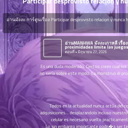
Participar desprovisto relacion y n
ตอน
ที่
ายน
อ่านมังงะ การ์ตูนเรื่อง Participar desprovisto relacion y nunca
6
ตอน
6
ที่
อ่านMANHWA มังงะเกาหลี เรื่อง
ายน
proximidades limite las juego
7
026
ตอนที่
• มิถุนายน 27, 2026
ตอน
ที่
Es una duda moderado. Ciertos creen cual los 
ายน
no serí­a sobre este modo. La monstruo él pro
8
026
ตอน
ที่
ายน
9
026
Todos en la actualidad nunca actúa del co
ตอน
adquisiciones… desplazandolo incluso nuestro 
ที่
celular es necesario vuelto practicament
ายน
10
026
Lo sin embargo importante podri�a ser te