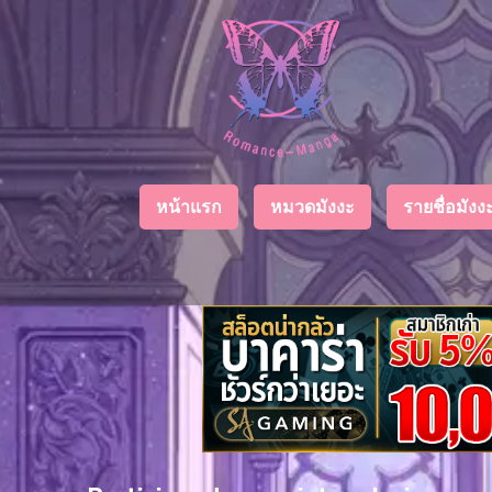
Chapter
List
1
ตอน
ที่
ายน
2
หน้าแรก
หมวดมังงะ
รายชื่อมัง
ตอน
ที่
ายน
3
ตอน
ที่
คม
4
26
ตอน
ที่
คม
5
26