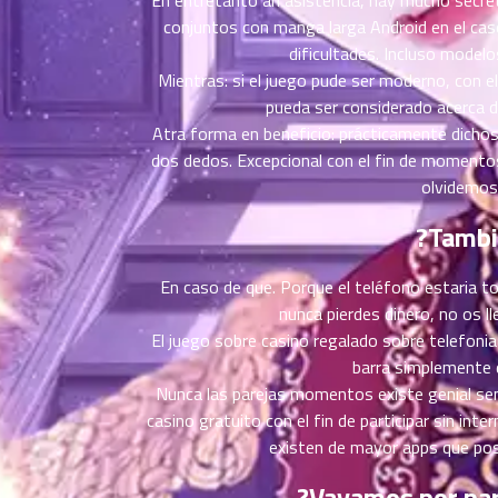
ตอน
6
conjuntos con manga larga Android en el cas
ที่
dificultades. Incluso model
าคม
16
Mientras: si el juego pude ser moderno, con 
ตอน
6
pueda ser considerado acerca de
ที่
Atra forma en beneficio: prácticamente dichos j
าคม
dos dedos. Excepcional con el fin de momentos
17
olvidemos 
ตอน
6
ที่
?Tambi
าคม
18
En caso de que. Porque el teléfono estaria t
ตอน
6
nunca pierdes dinero, no os l
ที่
El juego sobre casino regalado sobre telefonia 
าคม
barra simplemente 
19
Nunca las parejas momentos existe genial sen
ตอน
6
casino gratuito con el fin de participar sin in
ที่
existen de mayor apps que posi
าคม
20
?Vayamos por part
ตอน
6