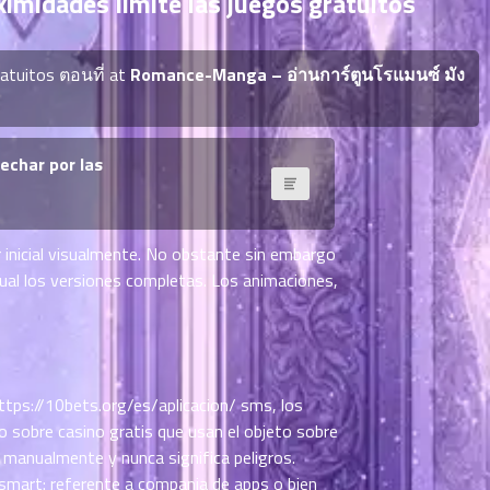
ximidades limite las juegos gratuitos
ratuitos ตอนที่ at
Romance-Manga – อ่านการ์ตูนโรแมนซ์ มัง
echar por las
r inicial visualmente. No obstante sin embargo
cual los versiones completas. Los animaciones,
ttps://10bets.org/es/aplicacion/
sms, los
o sobre casino gratis que usan el objeto sobre
e manualmente y nunca significa peligros.
mart: referente a compania de apps o bien