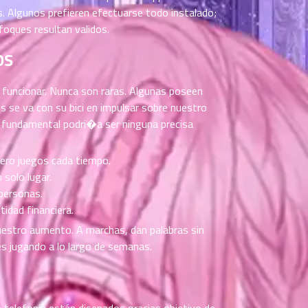
 Algunos prefieren efectuarse todo instalado;
ques resultan validos.
OS
 de funcionar. Nunca son raras. Algunas poseen
s se va con su bici en impulsar sobre nuestro
e fundamental podri�a ser ninguna precisa
ero juegos cada tiempo.
 solo lugar.
personas.
idad financiera.
 nuestro aumento. A marchas, dan palabras sin
es jugando a lo largo de semanas.
e telefonia están disenados gracias objetivo de