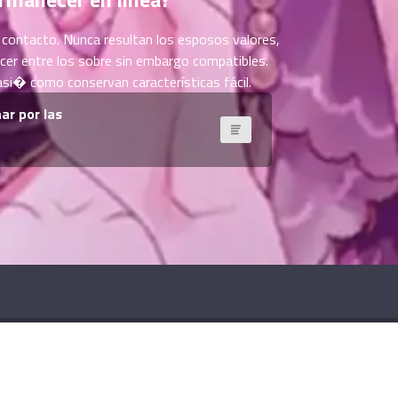
 contacto. Nunca resultan los esposos valores,
cer entre los sobre sin embargo compatibles.
asi� como conservan características fácil.
ar por las
ย์
. All rights reserved.