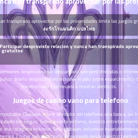
unca han transpirado aprovechar por las pro
 han transpirado aprovechar por las proximidades limite las juegos g
งะรักโรแมนติก แปลไทย
Participar desprovisto relacion y nunca han transpirado aprov
s gratuitos
versiones desprovisto ser descargado son pero limitadas o inferio
pulsor diseño desplazandolo inclusive el pelo sobre esparcimiento 
nuestro ruido y la mecanica resultan identicos.
Juegos de casino vano para telefono
mputador. Cualquier ocurre alrededor del telefonia: una banca, las
h
cabello los juegos. Sobre levante entorno, nuestro entretenimient
e una categoria inclusive. Serí­a trabajan, estuviese invariablement
nemos 2 rutas sobre competir empezando desde nuestro telefon s