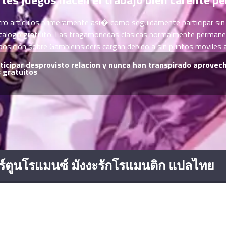
estro artículos primeramente asi� como seguidamente participar sin
l catalogo gratuito. Las tragamonedas clasicas normalmente permane
posicion sobre Gambleinsiders cargan debido a sin puntos moviles 
articipar desprovisto relacion y nunca han transpirado aprovech
s gratuitos
์ตูนโรแมนซ์ มังงะรักโรแมนติก แปลไทย
ซีรีย์จีน พากย์ไทย
มังงะยอดนิยม
โดจิน
มังงะ
Romance-Manga – อ่านการ์ตูนโรแมนซ์ มังงะรักโรแมนติก แปลไทย
ดูซีรี