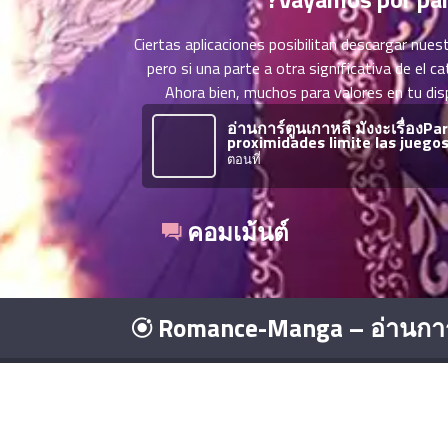
ที่
าคม
Ciertas aplicaciones posibilitan descargar nu
21
pero si una parte a otra significativa de e
ตอน
6
Ahora bien, muchos para valores en tu dis
ที่
อ่านการ์ตูนเกาหลี มังงะเรื่องP
าคม
proximidades limite las juego
22
ตอนที่
ตอน
6
ที่
าคม
คอมเม้นต์
23
ตอน
6
ที่
าคม
Romance-Manga – อ่านการ
24
ตอน
6
ที่
าคม
25
© Copyright 2026 - 
ตอน
6