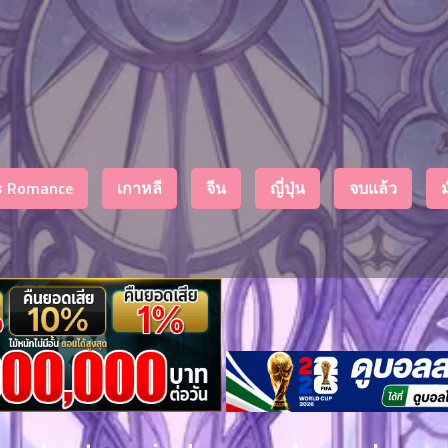
งะ Romance
เกาหลี
จีน
ญี่ปุ่น
จบแล้ว