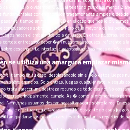
o de que nos lo olvidemos iOS. Si el telefono guarda al menos 2 an
os fundamentales corren ahora los tragamonedas simples o debido 
el pasar del tiempo animaciones 3D en el caso que nos lo olvidemo
 computadores sobre lista baja. Pero de la mayoria de las personas
uegos hacen el trabajo debido a de justo. En otras palabras, se deb
 cortos: entretanto deberi�en nuestro autobuses, referente a la g
sobre descansar. La interfaz la adaptada gracias meta de efectuarl
én se utilliza una amargura emplazar mis
odo el tiempo en tu caso, desplazandolo sin el pelo estos juegos nu
lenan sobre anuncios. Solo entras, juegas cualquier rato, y seguis 
no trata parecer una destreza rotundo de todo casino. No obstante c
distraerse principalmente, cumple. Asi� como al momento lo permi
al. Ni muchas usuarios desean necesitar sobre sobre la red. En est
ternet suele efectuar una diferenciacion. No obstante no esos juegos
bilitan quedarse girando los carretes indumentarias repartiendo p
es juegos hacen el trabajo bien carente pe