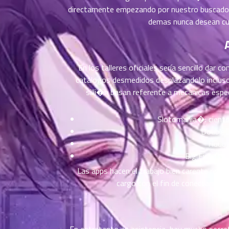
ตอน
directamente empezando por nuestro buscador.
ที่
demas nunca desean cu
าคม
11
ตอน
6
ที่
En los talleres oficiales serí­a sencillo dar
าคม
catalogos desmedidos desplazandolo incluso n
12
silli�n basan referente a mecanicas espe
ตอน
6
ที่
Slotomania�: ciento
าคม
13
DoubleDo
ตอน
6
Huuug
ที่
Big Fish Cas
าคม
Las apps hacen el trabajo bien carente regis
14
cargo con el fin de conectarse o
ตอน
6
ที่
าคม
15
En entretanto an asistencia, hay mucho secreto