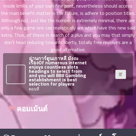
ที่
inside limits of your own fine print, nevertheless should access
าคม
the main benefit matter in the future, is adhere to position titles.
31
Although not, just like the number is extremely minimal, there are
ตอน
6
ที่
only a few game one can realistically are which have this new said
าคม
extra. Thus, of these in search of a plus and you may that simply
32
don’t head reducing towards liberty, totally free revolves are a
ตอน
6
good alternative.
ที่
อ่านการ์ตูนเกาหลี มังงะ
าคม
เรื่องOf numerous internet
enjoys countless slots
33
headings to select from
ตอน
6
and you will 888 Gambling
establishment is best
ที่
selection for players
าคม
ตอนที่
34
ตอน
6
คอมเม้นต์
ที่
าคม
35
ตอน
6
ที่