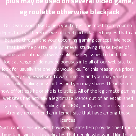
plus may be used on several video game,
ที่
eg roulette otherwise blackjack
าคม
26
ตอน
6
Our team would like to help you to get the most from your no
ที่
deposit extra, therefore we offered particular techniques that can
าคม
be used through the your upcoming gaming concept. We need
27
that become pretty sure whenever studying these types of
ตอน
6
words and criteria, so we’ve split the key issues to find. Take a
ที่
look at range of demanded bonuses into all of our web site to
าคม
look for usually the one you would like. For this reason we prices
28
for every single website toward matter and you may variety of
ตอน
6
ที่
available banking possibilities and you may shares the ideas on
าคม
how effortless he or she is to utilize. All of the legitimate gaming
29
websites has actually a legitimate licence out of an established
ตอน
6
gaming authority, including the UKGC, and you will our team will
ที่
strongly recommend an internet site that have among these
าคม
licences.
30
Such cannot ensure wins however, create help provide finest much
ตอน
6
time-label yields. This indicates that people who would like to sit