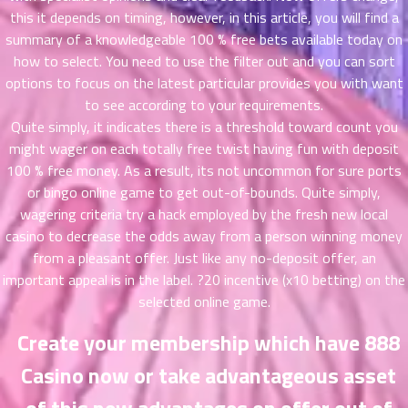
ตอน
6
this it depends on timing, however, in this article, you will find a
ที่
summary of a knowledgeable 100 % free bets available today on
าคม
how to select. You need to use the filter out and you can sort
16
options to focus on the latest particular provides you with want
ตอน
6
ที่
to see according to your requirements.
าคม
Quite simply, it indicates there is a threshold toward count you
17
might wager on each totally free twist having fun with deposit
ตอน
6
100 % free money. As a result, its not uncommon for sure ports
ที่
or bingo online game to get out-of-bounds. Quite simply,
าคม
wagering criteria try a hack employed by the fresh new local
18
casino to decrease the odds away from a person winning money
ตอน
6
from a pleasant offer. Just like any no-deposit offer, an
ที่
important appeal is in the label. ?20 incentive (x10 betting) on the
าคม
selected online game.
19
ตอน
6
Create your membership which have 888
ที่
าคม
Casino now or take advantageous asset
20
ตอน
6