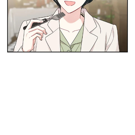
ที่
าคม
138
ตอน
5
ที่
าคม
139
ตอน
5
ที่
าคม
140
ตอน
5
ที่
าคม
141
ตอน
5
ที่
าคม
142
ตอน
5