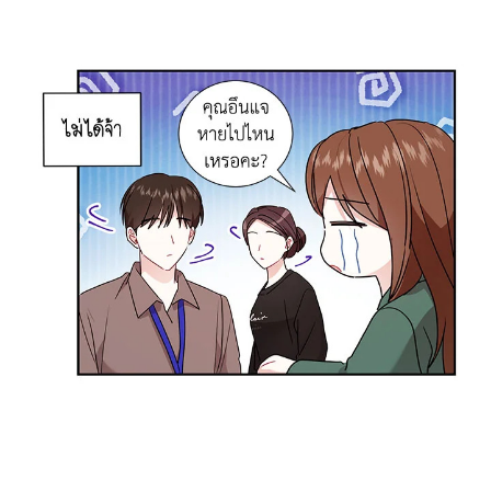
ที่
ายน
82
5
ตอน
ที่
ายน
83
5
ตอน
ที่
ายน
84
5
ตอน
ที่
ายน
85
5
ตอน
ที่
ายน
86
5
ตอน