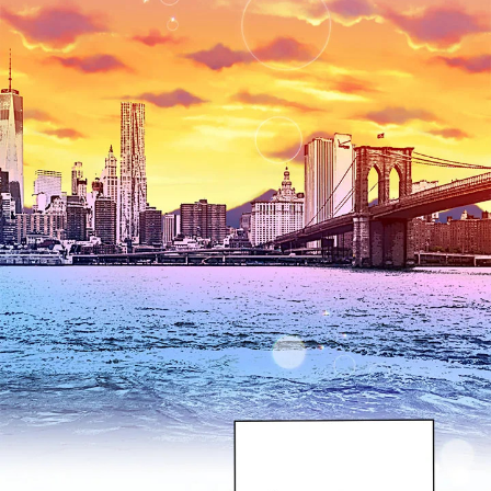
ตอน
ที่
าคม
11
ตอน
6
ที่
าคม
12
ตอน
6
ที่
าคม
13
ตอน
6
ที่
าคม
14
ตอน
6
ที่
าคม
15