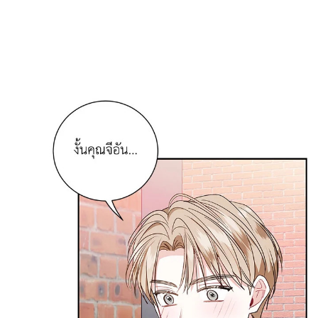
ที่
ายน
87
5
ตอน
ที่
ายน
88
5
ตอน
ที่
ายน
89
5
ตอน
ที่
ายน
90
5
ตอน
ที่
ายน
91
5
ตอน
ที่