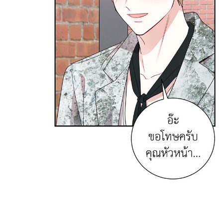
ายน
92
5
ตอน
ที่
ายน
93
5
ตอน
ที่
ายน
94
5
ตอน
ที่
ายน
95
5
ตอน
ที่
ายน
96
5
ตอน
ที่