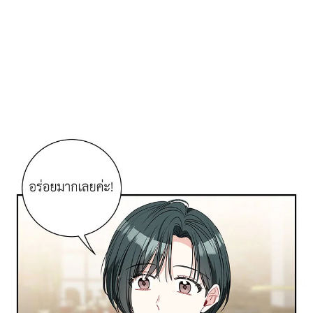
ที่
าคม
133
ตอน
5
ที่
าคม
134
ตอน
5
ที่
าคม
135
ตอน
5
ที่
าคม
136
ตอน
5
ที่
าคม
137
ตอน
5