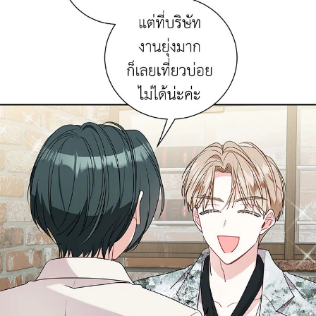
าคม
153
25
ตอน
ที่
าคม
154
25
ตอน
ที่
าคม
155
25
ตอน
ที่
าคม
156
5
ตอน
ที่
าคม
157
5
ตอน
ที่
าคม