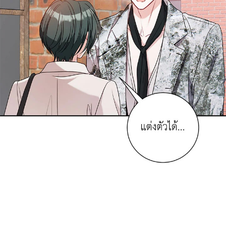
56
5
ตอน
ที่
ายน
57
5
ตอน
ที่
ายน
58
5
ตอน
ที่
ายน
59
5
ตอน
ที่
ายน
60
5
ตอน
ที่
ายน
61
5