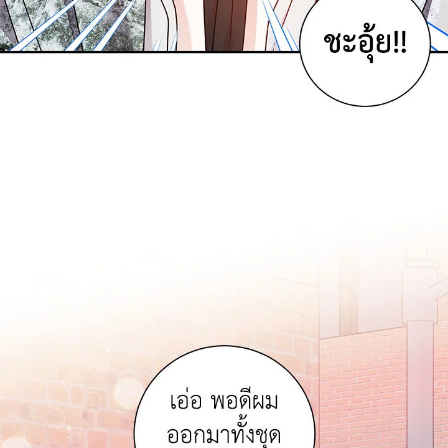
ตอน
ที่
ายน
67
5
ตอน
ที่
ายน
68
5
ตอน
ที่
ายน
69
5
ตอน
ที่
ายน
70
5
ตอน
ที่
ายน
71
5