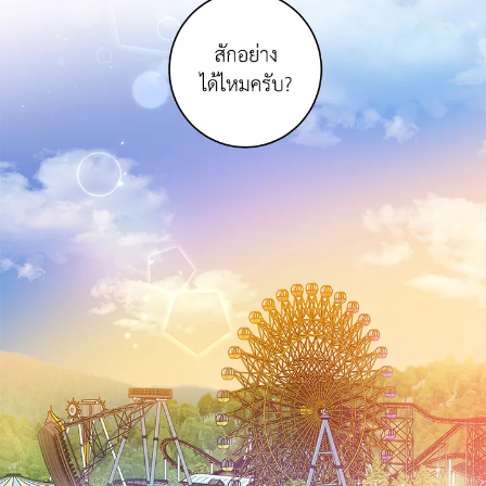
ที่
าคม
26
ตอน
6
ที่
าคม
27
ตอน
6
ที่
าคม
28
ตอน
6
ที่
าคม
29
ตอน
6
ที่
าคม
30
ตอน
6