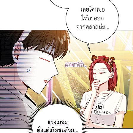
ตอน
ที่
ายน
123
ตอน
ที่
ายน
124
ตอน
ที่
ายน
125
ตอน
ที่
ายน
126
ตอน
ที่
ายน
127