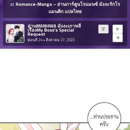
ญี่ปุ่น
at
Romance-Manga – อ่านการ์ตูนโรแมนซ์ มังงะรักโร
ตอน
แมนติก แปลไทย
ที่
ายน
จบแล้ว
6
อ่านMANHWA มังงะเกาหลี
เรื่องMy Boss’s Special
ตอน
6
Request
ที่
ตอนที่ 24
• สิงหาคม 27, 2023
มังงะ NTR
ายน
7
026
ตอน
ที่
บุ๊กมาร์ก
ายน
8
026
ตอน
อ่านมังงะ
ที่
ายน
9
026
ตอน
ที่
ายน
10
026