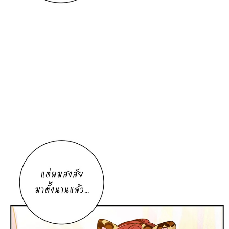
ตอน
ที่
ายน
67
5
ตอน
ที่
ายน
68
5
ตอน
ที่
ายน
69
5
ตอน
ที่
ายน
70
5
ตอน
ที่
ายน
71
5