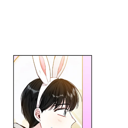
าคม
41
ตอน
6
ที่
นธ์
42
26
ตอน
ที่
นธ์
43
26
ตอน
ที่
นธ์
44
26
ตอน
ที่
นธ์
45
26
ตอน
ที่
นธ์