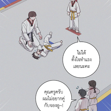
112
ตอน
ที่
ายน
113
ตอน
ที่
ายน
114
ตอน
ที่
ายน
115
ตอน
ที่
ายน
116
ตอน
ที่
ายน
117