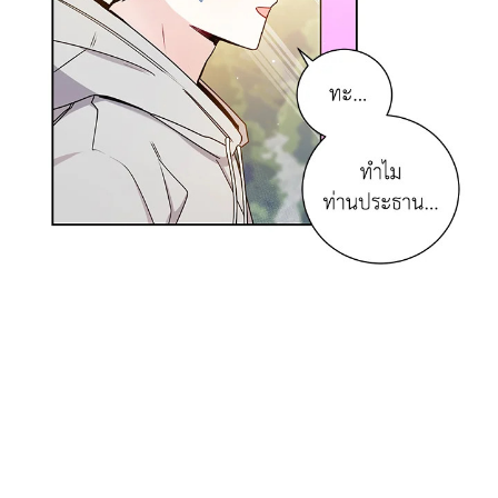
46
26
ตอน
ที่
นธ์
47
6
ตอน
ที่
นธ์
48
6
ตอน
ที่
นธ์
49
6
ตอน
ที่
นธ์
50
6
ตอน
ที่
าคม