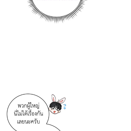
ตอน
ที่
าคม
128
ตอน
5
ที่
าคม
129
ตอน
5
ที่
าคม
130
ตอน
5
ที่
าคม
131
ตอน
5
ที่
าคม
132
ตอน
5