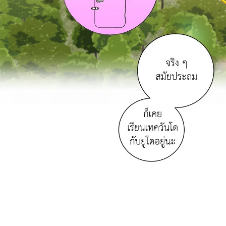
ที่
ายน
82
5
ตอน
ที่
ายน
83
5
ตอน
ที่
ายน
84
5
ตอน
ที่
ายน
85
5
ตอน
ที่
ายน
86
5
ตอน