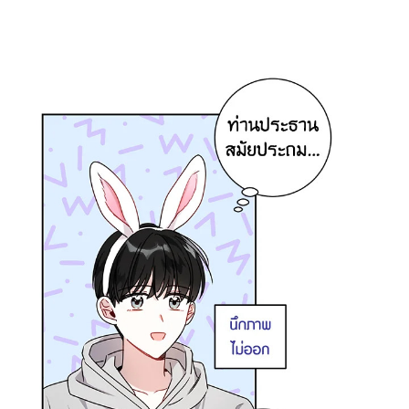
ที่
ายน
87
5
ตอน
ที่
ายน
88
5
ตอน
ที่
ายน
89
5
ตอน
ที่
ายน
90
5
ตอน
ที่
ายน
91
5
ตอน
ที่