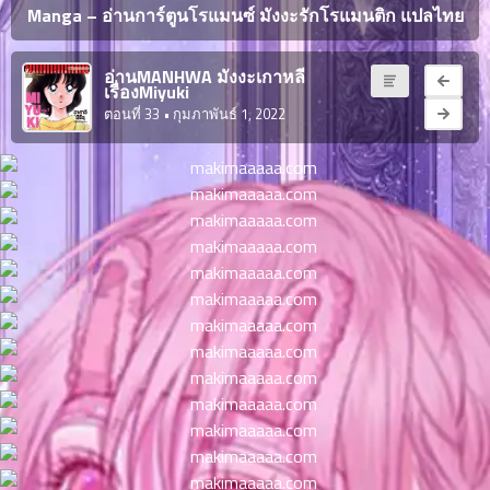
ญี่ปุ่น
Manga – อ่านการ์ตูนโรแมนซ์ มังงะรักโรแมนติก แปลไทย
ตอน
ที่
ายน
อ่านMANHWA มังงะเกาหลี
จบแล้ว
เรื่องMiyuki
6
ตอนที่ 33
• กุมภาพันธ์ 1, 2022
ตอน
6
ที่
มังงะ NTR
ายน
7
026
ตอน
ที่
บุ๊กมาร์ก
ายน
8
026
ตอน
อ่านมังงะ
ที่
ายน
9
026
ตอน
ที่
ายน
10
026