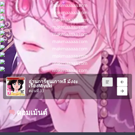
ตอน
ที่
าคม
11
ตอน
6
ที่
าคม
12
ตอน
6
ที่
าคม
13
อ่านการ์ตูนเกาหลี มังงะ
ตอน
6
เรื่องMiyuki
ที่
ตอนที่ 33
าคม
14
ตอน
6
คอมเม้นต์
ที่
าคม
15