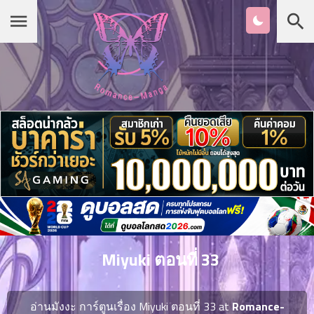
Chapter
List
1
หน้าแรก
ตอน
ที่
ายน
หมวดมังงะ
2
ตอน
ที่
รายชื่อมังงะ Romance
ายน
3
ตอน
เกาหลี
ที่
คม
4
26
Miyuki ตอนที่ 33
ตอน
จีน
ที่
คม
อ่านมังงะ การ์ตูนเรื่อง Miyuki ตอนที่ 33 at
Romance-
5
26