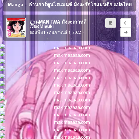
ญี่ปุ่น
Manga – อ่านการ์ตูนโรแมนซ์ มังงะรักโรแมนติก แปลไทย
ตอน
ที่
ายน
อ่านMANHWA มังงะเกาหลี
จบแล้ว
เรื่องMiyuki
6
ตอนที่ 31
• กุมภาพันธ์ 1, 2022
ตอน
6
ที่
มังงะ NTR
ายน
7
026
ตอน
ที่
บุ๊กมาร์ก
ายน
8
026
ตอน
อ่านมังงะ
ที่
ายน
9
026
ตอน
ที่
ายน
10
026