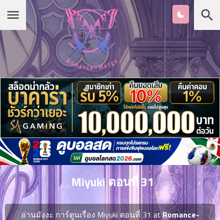
Chapter
List
1
หน้าแรก
ตอน
ที่
ายน
หมวดมังงะ
2
ตอน
ที่
รายชื่อมังงะ Romance
ายน
3
ตอน
เกาหลี
ที่
คม
4
26
Miyuki ตอนที่ 31
ตอน
จีน
ที่
คม
อ่านมังงะ การ์ตูนเรื่อง Miyuki ตอนที่ 31 at
Romance-
5
26