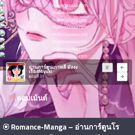
ตอน
ที่
าคม
11
ตอน
6
ที่
าคม
12
ตอน
6
ที่
อ่านการ์ตูนเกาหลี มังงะ
าคม
เรื่องMiyuki
13
ตอนที่ 31
ตอน
6
ที่
คอมเม้นต์
าคม
14
ตอน
6
ที่
าคม
Romance-Manga – อ่านการ์ตูนโร
15