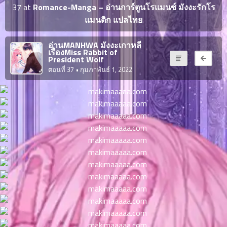
ญี่ปุ่น
37 at
Romance-Manga – อ่านการ์ตูนโรแมนซ์ มังงะรักโร
ตอน
แมนติก แปลไทย
ที่
ายน
จบแล้ว
6
อ่านMANHWA มังงะเกาหลี
เรื่องMiss Rabbit of
ตอน
6
President Wolf
ที่
ตอนที่ 37
• กุมภาพันธ์ 1, 2022
มังงะ NTR
ายน
7
026
ตอน
ที่
บุ๊กมาร์ก
ายน
8
026
ตอน
อ่านมังงะ
ที่
ายน
9
026
ตอน
ที่
ายน
10
026