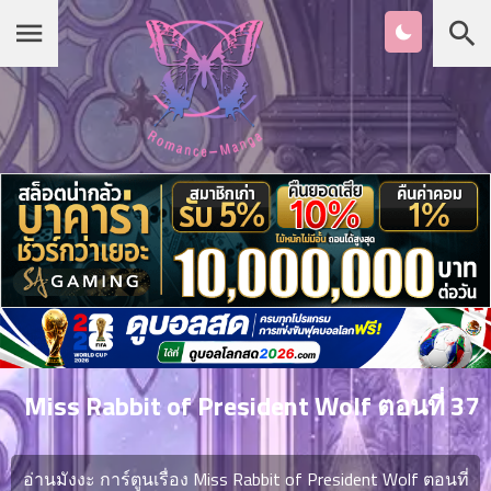
Chapter
List
1
หน้าแรก
ตอน
ที่
ายน
หมวดมังงะ
2
ตอน
ที่
รายชื่อมังงะ Romance
ายน
3
ตอน
เกาหลี
ที่
คม
4
26
Miss Rabbit of President Wolf ตอนที่ 37
ตอน
จีน
ที่
คม
อ่านมังงะ การ์ตูนเรื่อง Miss Rabbit of President Wolf ตอนที่
5
26