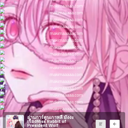
ตอน
ที่
าคม
11
ตอน
6
ที่
าคม
12
ตอน
6
ที่
าคม
13
ตอน
6
ที่
าคม
14
ตอน
6
ที่
อ่านการ์ตูนเกาหลี มังงะ
าคม
เรื่องMiss Rabbit of
15
President Wolf