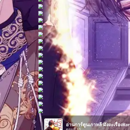
ตอน
ที่
าคม
11
ตอน
6
ที่
าคม
12
ตอน
6
ที่
าคม
13
ตอน
6
ที่
าคม
14
ตอน
6
ที่
าคม
อ่านการ์ตูนเกาหลี มังงะเรื่องKor
15
ตอนที่ 55