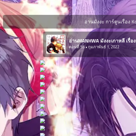
ตอน
ที่
ายน
อ่านมังงะ การ์ตูนเรื่อง K
6
ตอน
6
ที่
อ่านMANHWA มังงะเกาหลี เรื่อง
ายน
ตอนที่ 55
• กุมภาพันธ์ 1, 2022
7
026
ตอน
ที่
ายน
8
026
ตอน
ที่
ายน
9
026
ตอน
ที่
ายน
10
026