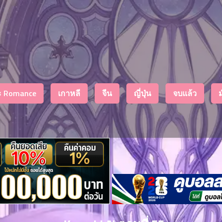
งะ Romance
เกาหลี
จีน
ญี่ปุ่น
จบแล้ว