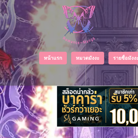
Chapter
List
1
ตอน
ที่
ายน
2
หน้าแรก
หมวดมังงะ
รายชื่อมัง
ตอน
ที่
ายน
3
ตอน
ที่
คม
4
26
ตอน
ที่
คม
5
26