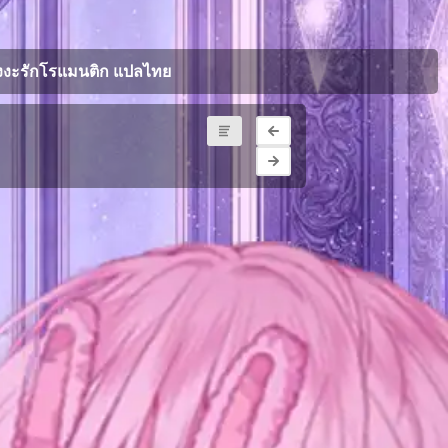
งงะรักโรแมนติก แปลไทย