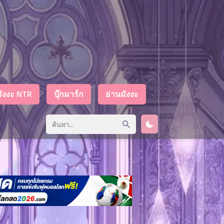
มังงะ NTR
บุ๊กมาร์ก
อ่านมังงะ