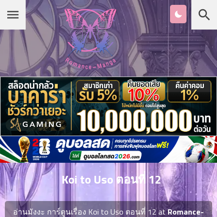
Chapter
List
1
หน้าแรก
ตอน
ที่
ายน
หมวดมังงะ
2
ตอน
ที่
รายชื่อมังงะ Romance
ายน
3
ตอน
เกาหลี
ที่
คม
4
26
Koi to Uso ตอนที่ 12
ตอน
จีน
ที่
คม
อ่านมังงะ การ์ตูนเรื่อง Koi to Uso ตอนที่ 12 at
Romance-
5
26