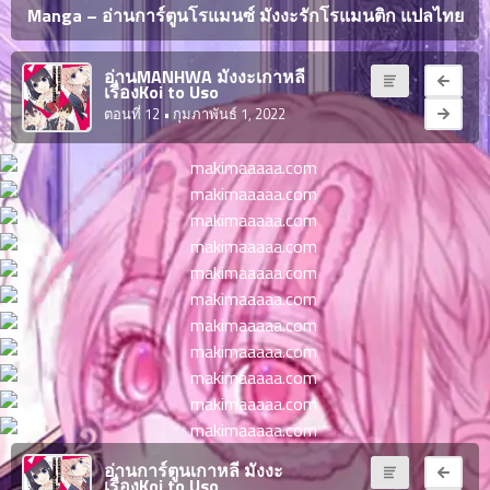
ญี่ปุ่น
Manga – อ่านการ์ตูนโรแมนซ์ มังงะรักโรแมนติก แปลไทย
ตอน
ที่
ายน
อ่านMANHWA มังงะเกาหลี
จบแล้ว
เรื่องKoi to Uso
6
ตอนที่ 12
• กุมภาพันธ์ 1, 2022
ตอน
6
ที่
มังงะ NTR
ายน
7
026
ตอน
ที่
บุ๊กมาร์ก
ายน
8
026
ตอน
อ่านมังงะ
ที่
ายน
9
026
ตอน
ที่
ายน
อ่านการ์ตูนเกาหลี มังงะ
10
026
เรื่องKoi to Uso