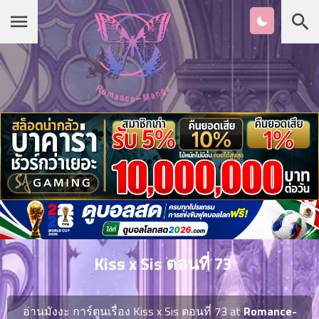
Chapter
List
1
หน้าแรก
ตอน
ที่
ายน
หมวดมังงะ
2
ตอน
ที่
รายชื่อมังงะ Romance
ายน
3
ตอน
เกาหลี
ที่
คม
4
26
Kiss x Sis ตอนที่ 73
ตอน
จีน
ที่
คม
อ่านมังงะ การ์ตูนเรื่อง Kiss x Sis ตอนที่ 73 at
Romance-
5
26