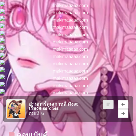
ตอน
ที่
าคม
11
ตอน
6
ที่
าคม
12
ตอน
6
ที่
าคม
13
ตอน
6
ที่
าคม
อ่านการ์ตูนเกาหลี มังงะ
14
เรื่องKiss x Sis
ตอน
6
ตอนที่ 73
ที่
าคม
15
คอมเม้นต์