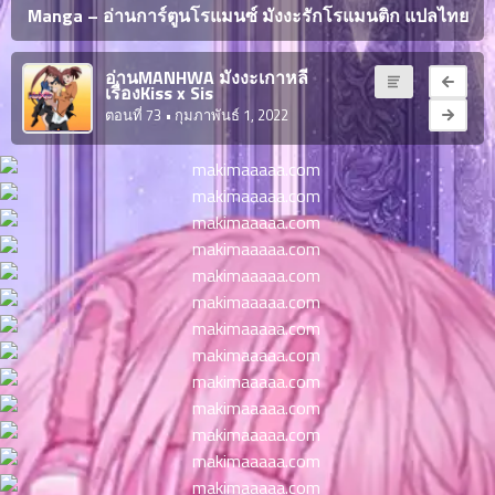
ญี่ปุ่น
Manga – อ่านการ์ตูนโรแมนซ์ มังงะรักโรแมนติก แปลไทย
ตอน
ที่
ายน
อ่านMANHWA มังงะเกาหลี
จบแล้ว
เรื่องKiss x Sis
6
ตอนที่ 73
• กุมภาพันธ์ 1, 2022
ตอน
6
ที่
มังงะ NTR
ายน
7
026
ตอน
ที่
บุ๊กมาร์ก
ายน
8
026
ตอน
อ่านมังงะ
ที่
ายน
9
026
ตอน
ที่
ายน
10
026