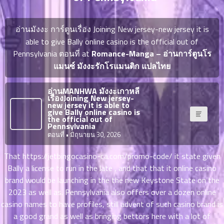
ญี่ปุ่น
ตอน
ที่
อ่านมังงะ การ์ตูนเรื่อง Joining New jersey-new jersey it is
ายน
จบแล้ว
able to give Bally online casino is the official out of
6
Pennsylvania ตอนที่ at
Romance-Manga – อ่านการ์ตูนโร
ตอน
6
ที่
แมนซ์ มังงะรักโรแมนติก แปลไทย
มังงะ NTR
ายน
7
026
อ่านMANHWA มังงะเกาหลี
ตอน
เรื่องJoining New jersey-
new jersey it is able to
ที่
บุ๊กมาร์ก
give Bally online casino is
the official out of
ายน
Pennsylvania
8
026
ตอนที่
• มิถุนายน 30, 2026
ตอน
อ่านมังงะ
ที่
That
https://jetbingocasino-ca.com/promo-code/
it state given
ายน
Bally a license to run in the late , and that that it online casino
9
026
brand would be launching in the the new Keystone State on the
ตอน
2023 as well as. Pennsylvania also offers over a dozen online
ที่
casino names to have profiles, still advent of such casino brand is
ายน
a good grand as well as bringing bettors here with a lot of
10
026