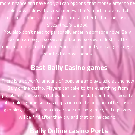
ตอน
6
more finance and have so you can options that money after to be
ที่
able to withdraw it as real money. That’s much more useful
าคม
instead of bonus criteria on the most other to the-line casino
16
sites, that’s a good.
ตอน
6
You also don’t need to personally enter in someone novel Bally
ที่
Casino campaign password or bonus password. Just hit the
าคม
connect more than to make your account and you can get allege
17
your first deposit bonus.
ตอน
6
ที่
Best Bally Casino games
าคม
18
ตอน
There is a powerful amount of popular game available at the new
6
ที่
Bally online casino. Players can take to the everything from
าคม
popular on the wonderful world of online slots on their favourite
19
table online game such as craps or roulette or other other casino
ตอน
6
gambling. Here, i take a closer look on the game you to players
ที่
will be find after they try and that online casino.
าคม
20
Bally Online casino Ports
ตอน
6