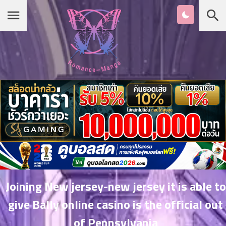
Chapter
List
1
หน้าแรก
ตอน
ที่
ายน
หมวดมังงะ
2
ตอน
ที่
รายชื่อมังงะ Romance
ายน
3
ตอน
เกาหลี
ที่
คม
4
26
Joining New jersey-new jersey it is able to
ตอน
จีน
give Bally online casino is the official out
ที่
คม
of Pennsylvania
5
26