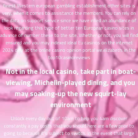
ที่
finest Western european gambling establishment other sites is
าคม
very, when it comes to assistance the members. You can rely on
21
the data on support service since we have inked an abundance of
ตอน
6
look regarding this type of better ten European casino sites in
ที่
advance of number these to the site. Whether or not, you will find
าคม
ensured and you may indexed ideal Eu casinos on the internet
22
2024 only at the online casino opinion portal we.elizabeth. in the
ตอน
6
top10casinoreviews
ที่
าคม
Not in the local casino, take part in boat-
23
ตอน
viewing, Michelin-played dining, and you
6
ที่
may soaking-up the new squirt-lay
าคม
24
environment
ตอน
6
ที่
Unlock every day out of 10am to help you 4am discover
าคม
constantly a pay costs that you should here are a few prior to
25
going to because it’s subject to switch. In the event that large
ตอน
6