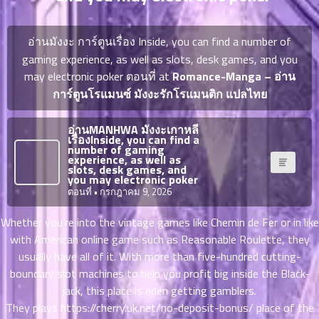
ญี่ปุ่น
ตอน
ที่
อ่านมังงะ การ์ตูนเรื่อง Inside, you can find a number of
ายน
จบแล้ว
gaming experience, as well as slots, desk games, and you
6
may electronic poker ตอนที่ at
Romance-Manga – อ่าน
ตอน
6
ที่
การ์ตูนโรแมนซ์ มังงะรักโรแมนติก แปลไทย
มังงะ NTR
ายน
7
026
อ่านMANHWA มังงะเกาหลี
ตอน
เรื่องInside, you can find a
number of gaming
ที่
บุ๊กมาร์ก
experience, as well as
slots, desk games, and
ายน
you may electronic poker
8
026
ตอนที่
• กรกฎาคม 9, 2026
ตอน
อ่านมังงะ
ที่
Whether you’re into the vintage games like Chemin de Fer or in like
ายน
with American online game such as Reasonable Roulette, they
9
026
usually have all of it. With more than five-hundred cutting-
ตอน
boundary slot machines to help you profit big inside the Black-
ที่
jack, this place is eden getting gamblers.
ายน
They plays
https://cherry.uk.net/no-deposit-bonus/
place of the
10
026