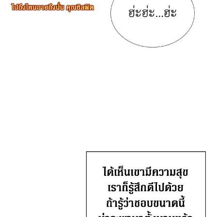
ายน
97
5
ตอน
ที่
ายน
98
5
ตอน
ที่
ายน
99
5
ตอน
ที่
ายน
100
5
ตอน
ที่
ายน
101
5
ตอน
ที่
ายน