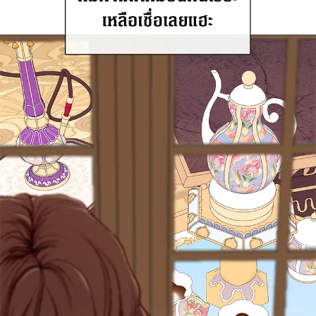
ที่
าคม
138
ตอน
5
ที่
าคม
139
ตอน
5
ที่
าคม
140
ตอน
5
ที่
าคม
141
ตอน
5
ที่
าคม
142
ตอน
5