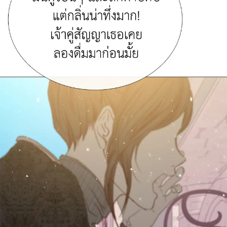
158
5
ตอน
ที่
าคม
159
5
ตอน
ที่
ายน
160
ตอน
ที่
ายน
161
ตอน
ที่
ายน
162
ตอน
ที่
ายน