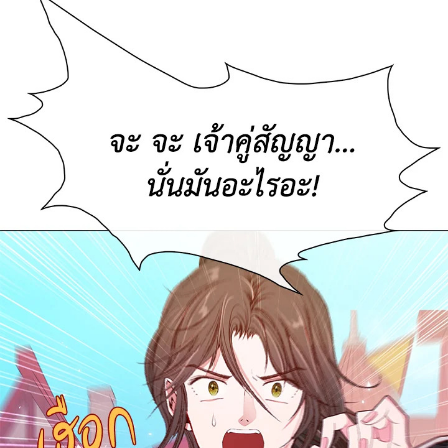
ตอน
ที่
ายน
118
ตอน
ที่
ายน
119
ตอน
ที่
ายน
120
ตอน
ที่
ายน
121
ตอน
ที่
ายน
122