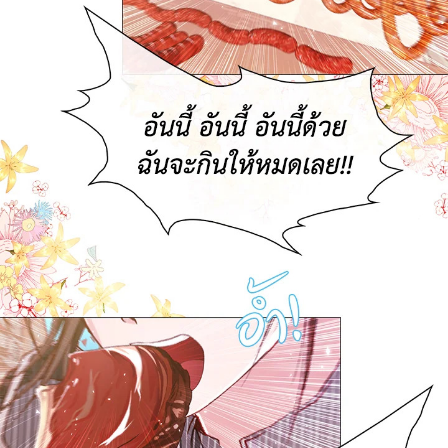
56
5
ตอน
ที่
ายน
57
5
ตอน
ที่
ายน
58
5
ตอน
ที่
ายน
59
5
ตอน
ที่
ายน
60
5
ตอน
ที่
ายน
61
5