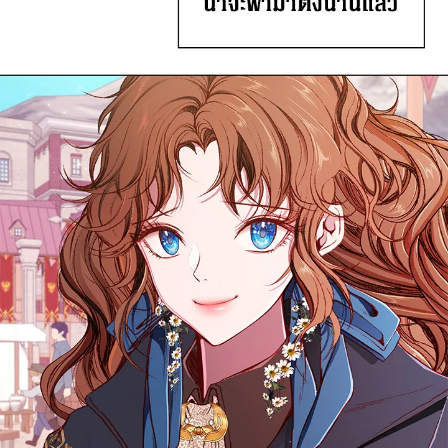
102
5
ตอน
ที่
ายน
103
5
ตอน
ที่
ายน
104
ตอน
ที่
ายน
105
ตอน
ที่
ายน
106
ตอน
ที่
ายน