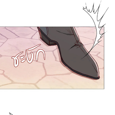
112
ตอน
ที่
ายน
113
ตอน
ที่
ายน
114
ตอน
ที่
ายน
115
ตอน
ที่
ายน
116
ตอน
ที่
ายน
117