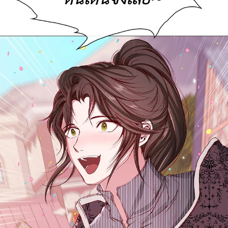
ที่
าคม
31
ตอน
6
ที่
าคม
32
ตอน
6
ที่
าคม
33
ตอน
6
ที่
าคม
34
ตอน
6
ที่
าคม
35
ตอน
6
ที่