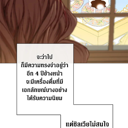
ที่
าคม
143
ตอน
5
ที่
าคม
144
ตอน
5
ที่
าคม
145
ตอน
5
ที่
าคม
146
ตอน
ที่
าคม
147
ตอน
ที่