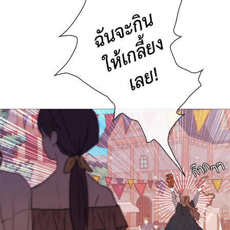
ที่
ายน
82
5
ตอน
ที่
ายน
83
5
ตอน
ที่
ายน
84
5
ตอน
ที่
ายน
85
5
ตอน
ที่
ายน
86
5
ตอน