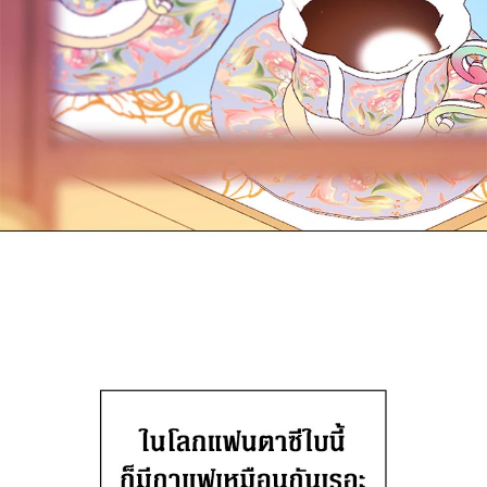
ที่
าคม
133
ตอน
5
ที่
าคม
134
ตอน
5
ที่
าคม
135
ตอน
5
ที่
าคม
136
ตอน
5
ที่
าคม
137
ตอน
5