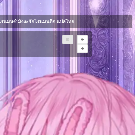
6
โรแมนซ์ มังงะรักโรแมนติก แปลไทย