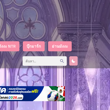
มังงะ NTR
บุ๊กมาร์ก
อ่านมังงะ