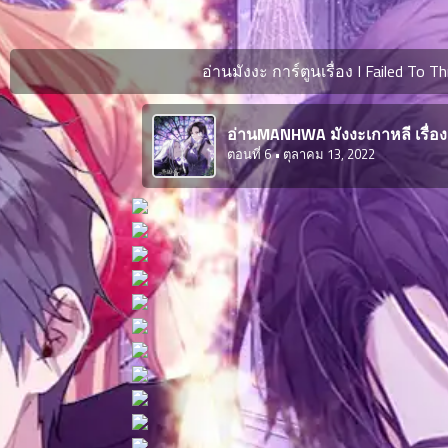
ตอน
ที่
ายน
อ่านมังงะ การ์ตูนเรื่อง I Failed To 
6
ตอน
6
ที่
อ่านMANHWA มังงะเกาหลี เรื่อง
ายน
ตอนที่ 6
• ตุลาคม 13, 2022
7
026
ตอน
ที่
ายน
8
026
ตอน
ที่
ายน
9
026
ตอน
ที่
ายน
10
026