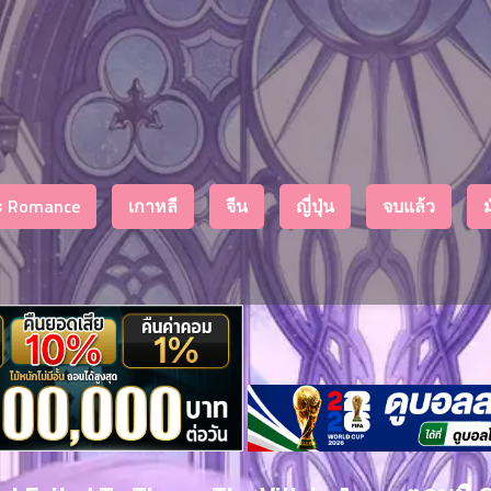
งะ Romance
เกาหลี
จีน
ญี่ปุ่น
จบแล้ว