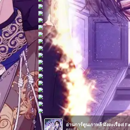
ตอน
ที่
าคม
11
ตอน
6
ที่
าคม
12
ตอน
6
ที่
าคม
13
ตอน
6
ที่
าคม
14
ตอน
6
ที่
าคม
อ่านการ์ตูนเกาหลี มังงะเรื่องI 
15
ตอนที่ 6