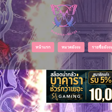
Chapter
List
1
ตอน
ที่
ายน
2
หน้าแรก
หมวดมังงะ
รายชื่อมัง
ตอน
ที่
ายน
3
ตอน
ที่
คม
4
26
ตอน
ที่
คม
5
26