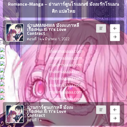
ญี่ปุ่น
Romance-Manga – อ่านการ์ตูนโรแมนซ์ มังงะรักโรแมน
ตอน
ติก แปลไทย
ที่
ายน
จบแล้ว
6
อ่านMANHWA มังงะเกาหลี
เรื่องHui Xi Yi’s Love
ตอน
6
Contract
ที่
ตอนที่ 74
• มีนาคม 1, 2022
มังงะ NTR
ายน
7
026
ตอน
ที่
บุ๊กมาร์ก
ายน
8
026
ตอน
อ่านมังงะ
ที่
ายน
9
026
ตอน
อ่านการ์ตูนเกาหลี มังงะ
เรื่องHui Xi Yi’s Love
ที่
Contract
ายน
ตอนที่ 74
10
026