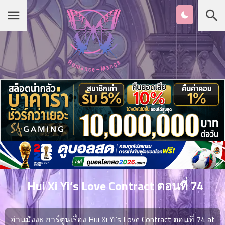
Chapter
List
1
หน้าแรก
ตอน
ที่
ายน
หมวดมังงะ
2
ตอน
ที่
รายชื่อมังงะ Romance
ายน
3
ตอน
เกาหลี
ที่
คม
4
26
Hui Xi Yi’s Love Contract ตอนที่ 74
ตอน
จีน
ที่
คม
อ่านมังงะ การ์ตูนเรื่อง Hui Xi Yi’s Love Contract ตอนที่ 74 at
5
26