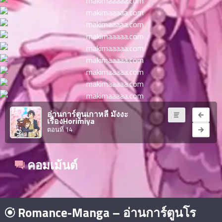
ตอน
6
ที่
าคม
16
ตอน
6
ที่
าคม
17
ตอน
6
ที่
าคม
อ่านการ์ตูนเกาหลี มังงะ
เรื่องHorimiya
18
ตอนที่ 14
ตอน
6
ที่
าคม
คอมเม้นต์
19
ตอน
6
ที่
าคม
20
Romance-Manga – อ่านการ์ตูนโร
ตอน
6