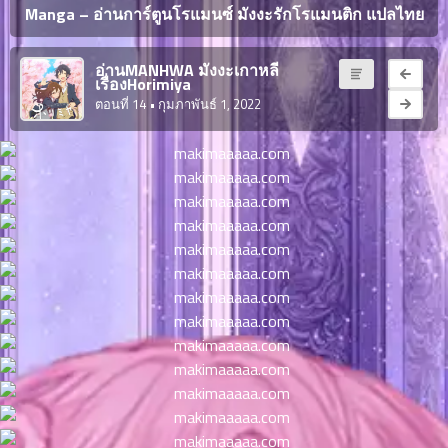
ญี่ปุ่น
Manga – อ่านการ์ตูนโรแมนซ์ มังงะรักโรแมนติก แปลไทย
ตอน
ที่
ายน
อ่านMANHWA มังงะเกาหลี
จบแล้ว
เรื่องHorimiya
6
ตอนที่ 14
• กุมภาพันธ์ 1, 2022
ตอน
6
ที่
มังงะ NTR
ายน
7
026
ตอน
ที่
บุ๊กมาร์ก
ายน
8
026
ตอน
อ่านมังงะ
ที่
ายน
9
026
ตอน
ที่
ายน
10
026