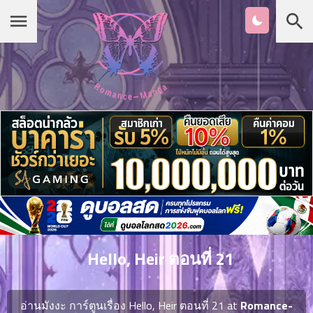
Chapter
List
1
หน้าแรก
ตอน
ที่
ายน
หมวดมังงะ
2
ตอน
ที่
รายชื่อมังงะ Romance
ายน
3
ตอน
เกาหลี
ที่
คม
4
26
Hello, Heir ตอนที่ 21
ตอน
จีน
ที่
คม
อ่านมังงะ การ์ตูนเรื่อง Hello, Heir ตอนที่ 21 at
Romance-
5
26