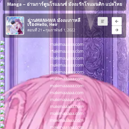
ญี่ปุ่น
Manga – อ่านการ์ตูนโรแมนซ์ มังงะรักโรแมนติก แปลไทย
ตอน
ที่
ายน
อ่านMANHWA มังงะเกาหลี
จบแล้ว
เรื่องHello, Heir
6
ตอนที่ 21
• กุมภาพันธ์ 1, 2022
ตอน
6
ที่
มังงะ NTR
ายน
7
026
ตอน
ที่
บุ๊กมาร์ก
ายน
8
026
ตอน
อ่านมังงะ
ที่
ายน
9
026
ตอน
ที่
ายน
10
026