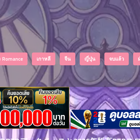
งะ Romance
เกาหลี
จีน
ญี่ปุ่น
จบแล้ว