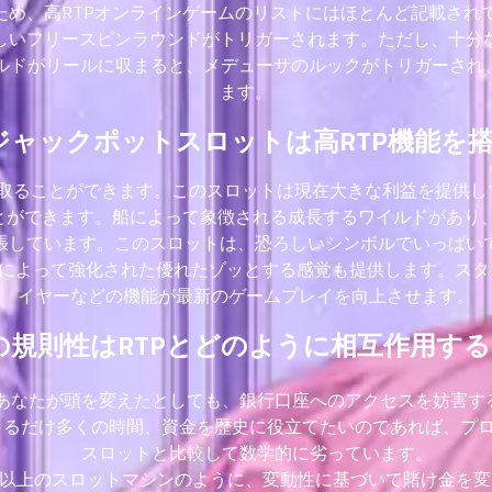
ケチなため、高RTPオンラインゲームのリストにはほとんど記載さ
いフリースピンラウンドがトリガーされます。ただし、十分な時
ワイルドがリールに収まると、メデューサのルックがトリガーさ
ます。
ジャックポットスロットは高RTP機能を
ことができます。このスロットは現在大きな利益を提供しており、M
すことができます。船によって象徴される成長するワイルドがあ
張しています。このスロットは、恐ろしいシンボルでいっぱい
によって強化された優れたゾッとする感覚も提供します。スタ
イヤーなどの機能が最新のゲームプレイを向上させます。
の規則性はRTPとどのように相互作用す
あなたが頭を変えたとしても、銀行口座へのアクセスを妨害す
るだけ多くの時間、資金を歴史に役立てたいのであれば、プロ
スロットと比較して数学的に劣っています。
96%以上のスロットマシンのように、変動性に基づいて賭け金を