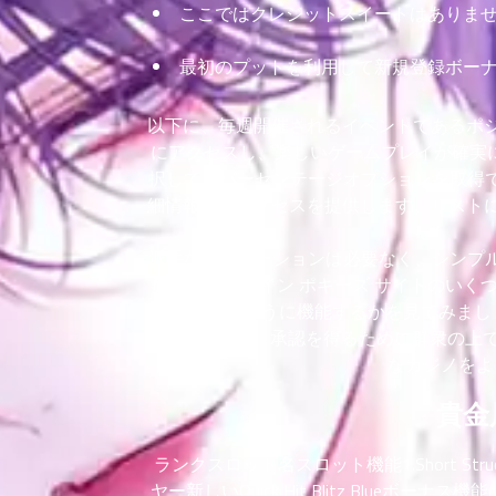
ตอน
6
ここではクレジットスイートはありま
ที่
าคม
最初のプットを利用して新規登録ボー
16
ตอน
6
以下に、毎週開催されるイベントであるポジショ
ที่
にアクセスし、楽しいゲームプレイが確実
าคม
17
択して、パーセンテージオプションを取得で
ตอน
6
細情報へのアクセスを提供します。リストにあるもう
ที่
าคม
派手なアニメーションは必要なく、シンプ
18
の他のオンライン ポキーズ サイトのい
ตอน
6
れらがどのように機能するかを見てみまし
ที่
的としており、承認を得るために群衆の上で目
าคม
なカジノをよ
19
ตอน
6
貴金
ที่
าคม
ランクスロット名スロット機能1.Short Struck 
20
ヤー新しいQuick Hit Blitz Blue
ตอน
6