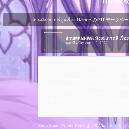
Harb
ตอน
ที่
ายน
อ่านมังงะ การ์ตูนเรื่อง HarborsのRTP
6
ตอน
6
ที่
อ่านMANHWA มังงะเกาหล
ตอนที่
• มิถุนายน 13, 2026
ายน
7
026
ตอน
ที่
ブログ
ายน
プログレッシブジャックポットスロッ
8
026
RTP機能を搭載していますか？
ตอน
打撃の規則性はRTPとどのように相互
ที่
るのか？
ายน
貴金属ポジションインセンティブ機能
9
026
ตอน
な紹介
ที่
ายน
Zeus Super Power Reelsは、97.
betsoft 
10
026