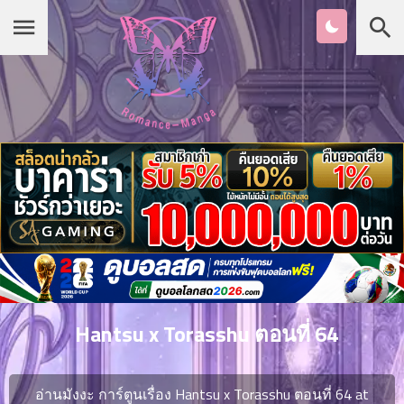
Chapter
List
1
หน้าแรก
ตอน
ที่
ายน
หมวดมังงะ
2
ตอน
ที่
รายชื่อมังงะ Romance
ายน
3
ตอน
เกาหลี
ที่
คม
4
26
Hantsu x Torasshu ตอนที่ 64
ตอน
จีน
ที่
คม
อ่านมังงะ การ์ตูนเรื่อง Hantsu x Torasshu ตอนที่ 64 at
5
26