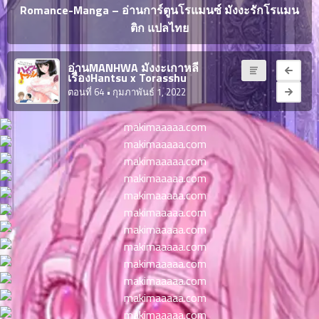
ญี่ปุ่น
Romance-Manga – อ่านการ์ตูนโรแมนซ์ มังงะรักโรแมน
ตอน
ติก แปลไทย
ที่
ายน
จบแล้ว
6
อ่านMANHWA มังงะเกาหลี
ตอน
เรื่องHantsu x Torasshu
6
ที่
ตอนที่ 64
• กุมภาพันธ์ 1, 2022
มังงะ NTR
ายน
7
026
ตอน
ที่
บุ๊กมาร์ก
ายน
8
026
ตอน
อ่านมังงะ
ที่
ายน
9
026
ตอน
ที่
ายน
10
026