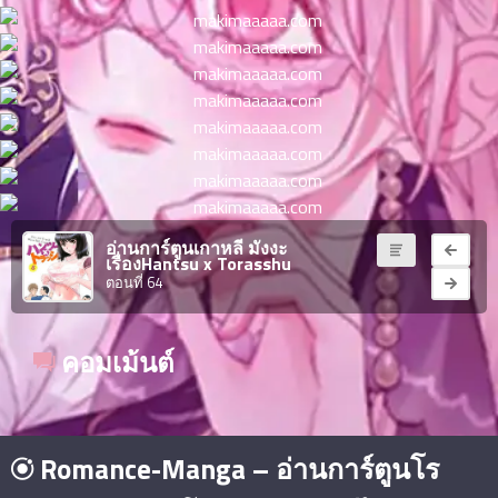
ตอน
ที่
าคม
11
ตอน
6
ที่
าคม
12
ตอน
6
ที่
อ่านการ์ตูนเกาหลี มังงะ
าคม
เรื่องHantsu x Torasshu
13
ตอนที่ 64
ตอน
6
ที่
คอมเม้นต์
าคม
14
ตอน
6
ที่
าคม
Romance-Manga – อ่านการ์ตูนโร
15