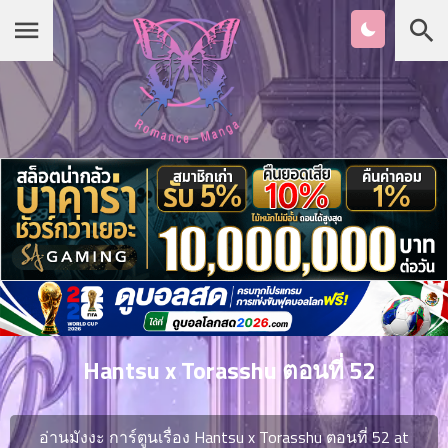
Chapter
List
1
หน้าแรก
ตอน
ที่
ายน
หมวดมังงะ
2
ตอน
ที่
รายชื่อมังงะ Romance
ายน
3
ตอน
เกาหลี
ที่
คม
4
26
Hantsu x Torasshu ตอนที่ 52
ตอน
จีน
ที่
คม
อ่านมังงะ การ์ตูนเรื่อง Hantsu x Torasshu ตอนที่ 52 at
5
26