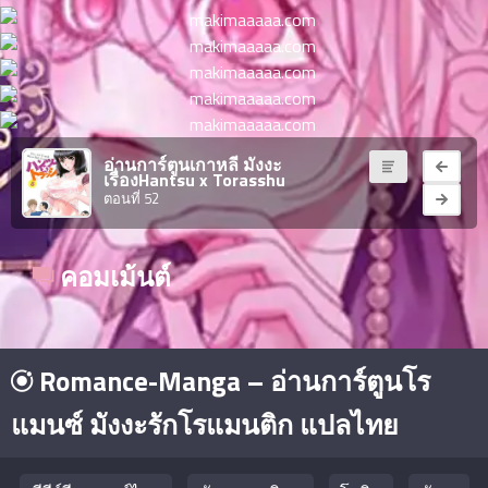
ตอน
ที่
าคม
11
ตอน
6
ที่
าคม
อ่านการ์ตูนเกาหลี มังงะ
เรื่องHantsu x Torasshu
12
ตอนที่ 52
ตอน
6
ที่
าคม
คอมเม้นต์
13
ตอน
6
ที่
าคม
14
Romance-Manga – อ่านการ์ตูนโร
ตอน
6
แมนซ์ มังงะรักโรแมนติก แปลไทย
ที่
าคม
15