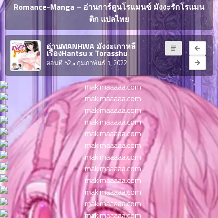
ญี่ปุ่น
Romance-Manga – อ่านการ์ตูนโรแมนซ์ มังงะรักโรแมน
ตอน
ติก แปลไทย
ที่
ายน
จบแล้ว
6
อ่านMANHWA มังงะเกาหลี
ตอน
เรื่องHantsu x Torasshu
6
ที่
ตอนที่ 52
• กุมภาพันธ์ 1, 2022
มังงะ NTR
ายน
7
026
ตอน
ที่
บุ๊กมาร์ก
ายน
8
026
ตอน
อ่านมังงะ
ที่
ายน
9
026
ตอน
ที่
ายน
10
026