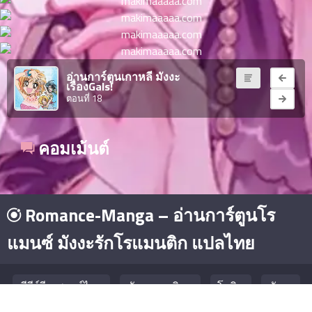
ตอน
6
ที่
าคม
16
ตอน
6
อ่านการ์ตูนเกาหลี มังงะ
ที่
เรื่องGals!
าคม
ตอนที่ 18
17
ตอน
6
ที่
คอมเม้นต์
าคม
18
ตอน
6
ที่
Romance-Manga – อ่านการ์ตูนโร
าคม
19
แมนซ์ มังงะรักโรแมนติก แปลไทย
ตอน
6
ที่
าคม
ซีรีย์จีน พากย์ไทย
มังงะยอดนิยม
โดจิน
มังงะ
20
ตอน
6