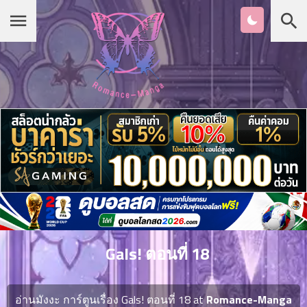
Chapter
List
1
หน้าแรก
ตอน
ที่
ายน
หมวดมังงะ
2
ตอน
ที่
รายชื่อมังงะ Romance
ายน
3
ตอน
เกาหลี
ที่
คม
4
26
Gals! ตอนที่ 18
ตอน
จีน
ที่
คม
อ่านมังงะ การ์ตูนเรื่อง Gals! ตอนที่ 18 at
Romance-Manga
5
26