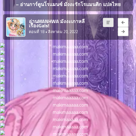
ญี่ปุ่น
– อ่านการ์ตูนโรแมนซ์ มังงะรักโรแมนติก แปลไทย
ตอน
ที่
ายน
อ่านMANHWA มังงะเกาหลี
จบแล้ว
เรื่องGals!
6
ตอนที่ 18
• สิงหาคม 20, 2022
ตอน
6
ที่
มังงะ NTR
ายน
7
026
ตอน
ที่
บุ๊กมาร์ก
ายน
8
026
ตอน
อ่านมังงะ
ที่
ายน
9
026
ตอน
ที่
ายน
10
026