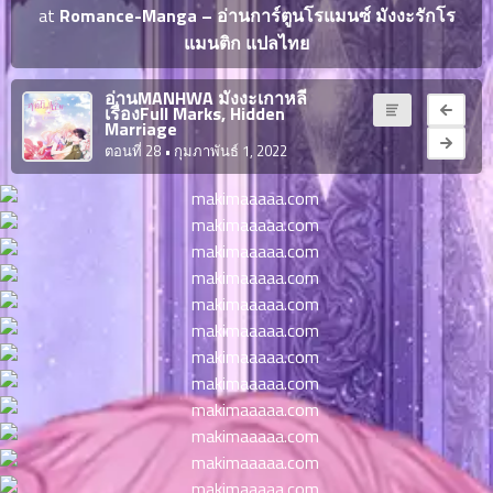
ญี่ปุ่น
at
Romance-Manga – อ่านการ์ตูนโรแมนซ์ มังงะรักโร
ตอน
แมนติก แปลไทย
ที่
ายน
จบแล้ว
6
อ่านMANHWA มังงะเกาหลี
เรื่องFull Marks, Hidden
ตอน
6
Marriage
ที่
ตอนที่ 28
• กุมภาพันธ์ 1, 2022
มังงะ NTR
ายน
7
026
ตอน
ที่
บุ๊กมาร์ก
ายน
8
026
ตอน
อ่านมังงะ
ที่
ายน
9
026
ตอน
ที่
ายน
10
026