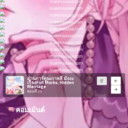
ตอน
6
ที่
าคม
16
ตอน
6
ที่
าคม
17
ตอน
6
ที่
าคม
18
ตอน
6
อ่านการ์ตูนเกาหลี มังงะ
เรื่องFull Marks, Hidden
ที่
Marriage
าคม
ตอนที่ 28
19
ตอน
6
ที่
คอมเม้นต์
าคม
20
ตอน
6