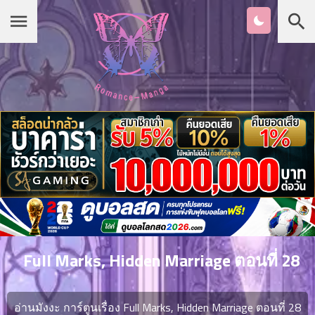
Chapter
List
1
หน้าแรก
ตอน
ที่
ายน
หมวดมังงะ
2
ตอน
ที่
เกาหลี
ายน
3
ตอน
รายชื่อมังงะ Romance
ที่
คม
4
26
Full Marks, Hidden Marriage ตอนที่ 28
ตอน
จีน
ที่
คม
อ่านมังงะ การ์ตูนเรื่อง Full Marks, Hidden Marriage ตอนที่ 28
5
26