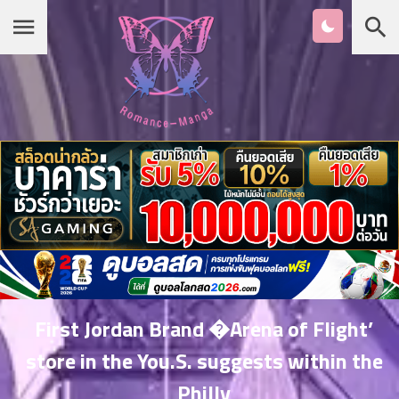
Chapter
List
1
หน้าแรก
ตอน
ที่
ายน
หมวดมังงะ
2
ตอน
ที่
รายชื่อมังงะ Romance
ายน
3
ตอน
เกาหลี
ที่
คม
4
26
First Jordan Brand �Arena of Flight’
ตอน
จีน
store in the You.S. suggests within the
ที่
คม
Philly
5
26