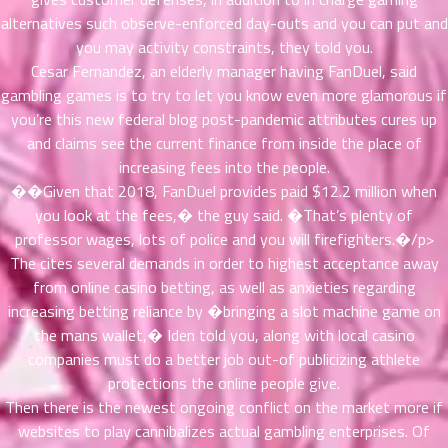
ที่
alternatives such observe-enforced day-outs and you can put and
าคม
you may activity constraints, they told you.
21
Cesar Fernandez, an elderly manager having FanDuel, said
ตอน
6
gambling games is to try to let you know even more glamorous if
ที่
you’re this new federal blog post-pandemic attributes cures up
าคม
and claims see the current finance from inside the place of
22
increasing fees into the people.
ตอน
6
��Given that 2018, FanDuel provides paid $12.2 million when
ที่
you look at the fees,� the guy said. �That’s plenty of
าคม
23
professor wages, lots of police and you will firefighters.�/p>
ตอน
6
The cites several demands in order to highest acceptance away
ที่
from online casino betting, as well as anxieties regarding
าคม
increasing betting reliance by �bringing a slot machine game on
24
the mans wallet,� Iden told you, along with local casino
ตอน
6
companies must do a better job out-of publicizing athlete
ที่
protections the online people give.
าคม
Then there is the newest ongoing conflict on the market more if
25
websites to play cannibalizes actual gambling enterprises. Of
ตอน
6