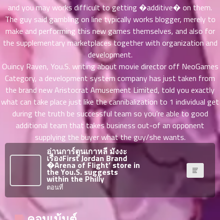
ที่
and you may works difficult to getting �additive� on them.
าคม
The guy said gambling on line typically works blogger, merely to
31
make and performing this new games themselves, and also for
ตอน
6
the supplementary marketplaces together with organization and
ที่
development.
าคม
32
Ouincy Raven, You.S. writing about movie director off NeoGames
ตอน
6
Category, a development system company has just taken from
ที่
the brand new Aristocrat Amusement Limited, told you exactly
าคม
what can take place just like the cannibalization to 1 individual get
33
during the truth be successful team so you’re able to good
ตอน
6
additional team that takes business out-of an opponent
ที่
supplying the buyer what the guy/she wants.
าคม
อ่านการ์ตูนเกาหลี มังงะ
34
เรื่องFirst Jordan Brand
ตอน
6
�Arena of Flight’ store in
the You.S. suggests
ที่
within the Philly
าคม
ตอนที่
35
ตอน
6
คอมเม้นต์
ที่