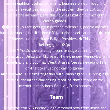
ตอน
tackle neighborhood appointment, business
Slingo inloggning
ที่
Sverige
executives approved the problem they’ve got got
าคม
towards the increasing the this new legalization out-of online
11
casino games.
ตอน
6
��When you are getting in order to millennials, people are safe
ที่
basically running the life time off their phone cellular phone,� told
าคม
you E Suever, a vp that have Bally’s Providers. �This is one way
12
betting goes.�/p>
ตอน
6
Only 7 You.S. says already promote judge casino games:
ที่
Connecticut, Delaware, Michigan, Nj-new jersey, Pennsylvania,
าคม
Rhode Island and you may West Virginia. Vegas, nevada offers
13
ตอน
on-line poker yet not casino games.
6
ที่
Alternatively, 38 claims together with Washington D.C. bring legal
าคม
betting, the latest challenging most of that’s more on the
14
internet, simply because away from phones.
ตอน
6
ที่
Team
าคม
15
When the You.S. Supreme Judge removed how from inside the