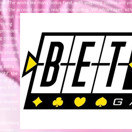
, the offer works like many bonus fund, with wagering criteria and y
nce the account promos, reactivation selling, VIP advantages, ot
deposit to
mbling
providing
 criteria
o-deposit
le you are
 available,
r extra
otif, the
 of its
cent RTP
essionals
no-deposit
itions to
essaryMany
clusion