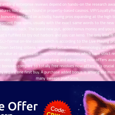
gambling enterprise reviews depend on hands-on the research away
eatures not always found in property-based casinos. VIP/Loyalt
bonuses centered on activity, having pros expanding at the high t
percent free spins, usually with the exact same words to the new 
 back into back. The brand new put, added bonus money and you c
’s fulfilled to try out harbors and you can keno. The only limit is
 GLI-formal on-line casino which is according to the Live Playing
own betting criteria, reasonable detachment terminology, and flex
el value as opposed to oversized also provides which have strict r
onably among the best marketing and advertising now offers avail
onuses compare to totally free revolves now offers. It’s crucial 
hey require one first buy. A purchase added bonus is among the mo
many sweeps platforms.