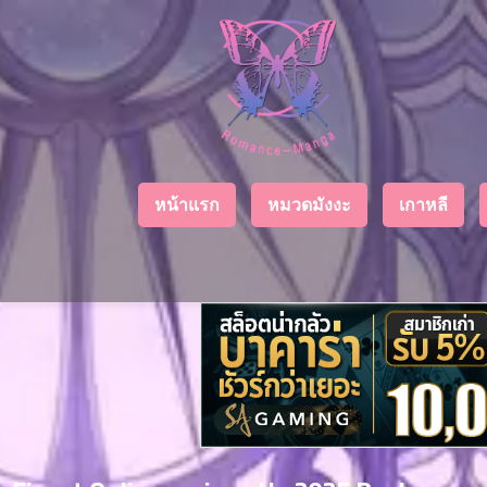
Chapter
List
1
ตอน
ที่
ายน
2
หน้าแรก
หมวดมังงะ
เกาหลี
ตอน
ที่
ายน
3
ตอน
ที่
คม
4
26
ตอน
ที่
คม
5
26