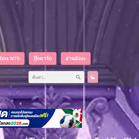
มังงะ NTR
บุ๊กมาร์ก
อ่านมังงะ