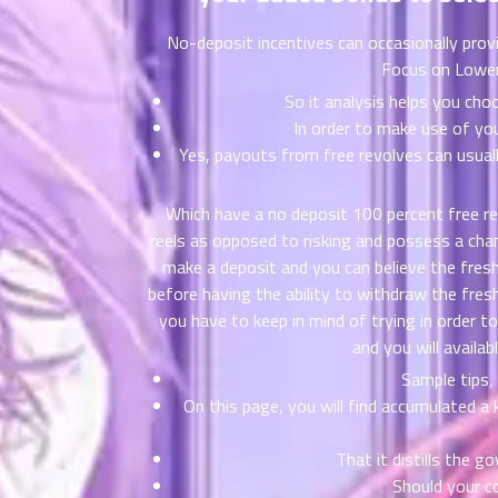
ตอน
6
ที่
No-deposit incentives can occasionally prov
าคม
Focus on Lower 
16
So it analysis helps you cho
ตอน
6
ที่
In order to make use of you
าคม
Yes, payouts from free revolves can usuall
17
ตอน
6
Which have a no deposit 100 percent free re
ที่
reels as opposed to risking and possess a cha
าคม
make a deposit and you can believe the fresh 
18
before having the ability to withdraw the fres
ตอน
6
you have to keep in mind of trying in order t
ที่
and you will avail
าคม
19
Sample tips,
ตอน
6
On this page, you will find accumulated a
ที่
าคม
That it distills the 
20
Should your co
ตอน
6