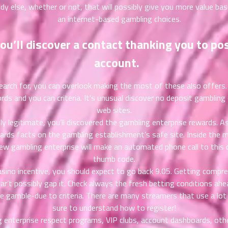
dy else, whether or not, that will possibly give you more value b
an internet-based gambling choices.
ou’ll discover a contact thanking you to p
account.
arch for, you can overlook making the most of these also offers.
ds and you can criteria. It’s unusual discover no deposit gambling
web sites.
ly legitimate, you’ll discovered the gambling enterprise rewards. A
r cards facts on the gambling establishment’s safe site. Inside the
ew gambling enterprise will make an automated phone call to this 
thumb code.
casino incentive, you should expect to go back 9.05. Getting comp
’t possibly gap it. Check always the fresh betting conditions ahea
ble gamble-due to criteria. There are many streamers that use a lot
sure to understand how to register!
 enterprise respect programs, VIP clubs, account dashboards, oth