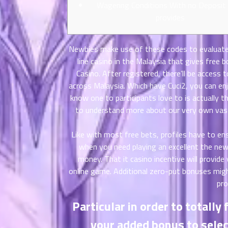
Wagering Conditions With no Deposit
ตอน
provides
ที่
าคม
11
Newbies make use of these codes to evaluate th
ตอน
6
line casino in the Malaysia that gives free 
ที่
Casino. After registered, there’ll be access
าคม
12
across Malaysia.
Which have Cuci2, you can enj
ตอน
6
know one to participants love to is actually 
ที่
to understand more about our very own vast 
าคม
13
Like with most free bets, profiles have to ens
ตอน
6
when you need playing an excellent the new
ที่
money. That it casino incentive will provide
าคม
online game. Additional zero-put bonuses might
14
pro
ตอน
6
ที่
Particular in order to totally
าคม
15
your added bonus to selec