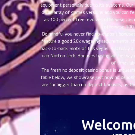
ที่
equipment personally due to its systems. Our 
าคม
of an array of games versions and you can f
31
as 100 percent free revolves otherwise cash 
ตอน
6
otherwise 100 
ที่
Be mindful you never find no-deposit bonuses
าคม
32
feature a good 20x wagering requirements, that
ตอน
6
back-to-back. Slots of Las vegas is actually a
ที่
can Norton tech. Bonuses having all the way d
าคม
of time-lab
33
The fresh no deposit casino bonus is unquesti
ตอน
6
table below, we showcase just how no deposit b
ที่
are far bigger than no deposit bonuses, as t
าคม
34
ตอน
6
ที่
าคม
35
ตอน
6
ที่