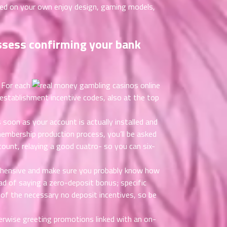
ased on your own enjoy design, gaming models,
ossess confirming your bank
 For each
 establishment incentive codes, also at the top
s soon as your account is actually installed and
 membership production process, you’ll be asked
count, relaying a good cuatro- so you can six-
rehensive and make sure you probably know how
d of saying a zero-deposit bonus; specific
 of the necessary no deposit incentives, so be
erwise greeting promotions linked with an on-