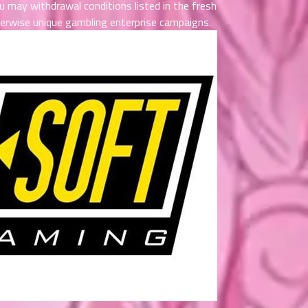
ou may withdrawal conditions listed in the fresh
herwise unique gambling enterprise campaigns.