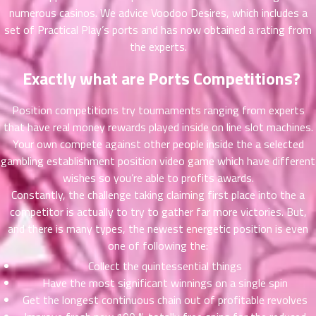
ที่
numerous casinos. We advice Voodoo Desires, which includes a
าคม
set of Practical Play’s ports and has now obtained a rating from
21
the experts.
ตอน
6
Exactly what are Ports Competitions?
ที่
าคม
22
Position competitions try tournaments ranging from experts
ตอน
6
that have real money rewards played inside on line slot machines.
ที่
Your own compete against other people inside the a selected
าคม
gambling establishment position video game which have different
23
wishes so you’re able to profits awards.
ตอน
6
Constantly, the challenge taking claiming first place into the a
ที่
competitor is actually to try to gather far more victories. But,
าคม
and there is many types, the newest energetic position is even
24
ตอน
one of following the:
6
ที่
Collect the quintessential things
าคม
Have the most significant winnings on a single spin
25
Get the longest continuous chain out of profitable revolves
ตอน
6