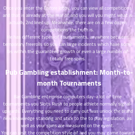
ตอน
Once you enter the Encore lobby, you can view all competitions
ที่
and that is already at the rear of and you will you might what is
าคม
actually 2nd lined up. Meanwhile, there are on a few dozen
11
competitions the truth is.
ตอน
6
ที่
He has different types of tournaments, anywhere between
าคม
temporary freerolls so you can large incidents which have some
12
lbs within the guaranteed growth or even a large number of
ตอน
6
totally free spins.
ที่
Pub Gambling establishment: Month-to-
าคม
13
month Tournaments
ตอน
6
ที่
Bar Gambling enterprise computers day-a lot of time
าคม
14
tournaments you
Slots Rush
to people athlete normally signal-
ตอน
6
upwards. Everything you need to carry out was unlock the brand
ที่
new knowledge standing and stick to the to play legislation, as
าคม
well as your spins are measured on the event.
15
You can visit the competition style of and you may game toward