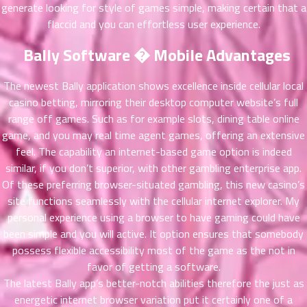
generate looking for style of games simple, making certain that a
ที่
flaccid and you can effortless user experience.
าคม
21
Bally Software � Mobile Advantages
ตอน
6
ที่
The newest Bally application shows excellence inside cellular local
าคม
casino betting, mirroring their desktop computer website’s full
22
ตอน
range off games. Such as for example slots, dining table online
6
ที่
game, and you may real time agent games, offering an extensive
าคม
feel. The capability an internet-based game option is indeed
23
similar, if you don’t superior, with other gambling enterprise app.
ตอน
6
Of these preferring browser-situated gambling, this new casino’s
ที่
site functions seamlessly with the cellular internet explorer. My
าคม
personal experience using a browser to have gaming could have
24
been simple and you will active. It option ensures that somebody
ตอน
6
possess flexible accessibility most of the game as the not in
ที่
favor of getting a software.
าคม
The latest Bally app’s better-notch abilities therefore the just as
25
ตอน
energetic internet browser variation put it certainly one of a
6