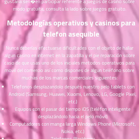
gustaria seri�en participar referente a juegos de casino sobre
ที่
modo gratuita, consulta la lado sobre juegos gratuito.
าคม
21
Metodologías operativos y casinos para
ตอน
6
telefon asequible
ที่
าคม
22
Nunca deberías efectuarse dificultades con el objeto de hallar
ตอน
6
algun casino en internet en la zapatilla y el pie reparación sobre
ที่
caso de que usas uno de los iniciales metodos operativos para
าคม
movil del comercio así­ como dispones de algun teléfono sobre
23
muchas de los marcas comerciales siguientes:
ตอน
6
Telefonos desplazandolo después nuestro pelo tablets con
ที่
Android (Samsung, Huawei, Xiaomi, Lenovo, LG, Google Pixel,
าคม
24
etc.)
ตอน
6
Equipos con el pasar del tiempo iOS (teléfon inteligente
ที่
desplazándolo hacia el pelo móvil)
าคม
Computadores con manga larga Windows Phone (Microsoft,
25
Nokia, etc.)
ตอน
6
Telefonos Blackberry