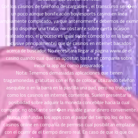
ตอน
6
Con los casinos de teléfono descargables , el transcurso seri�en
ที่
un poco aunque
bonificación boylesports casino en línea
าคม
ampliamente complicado, ya que anteriormente debemos de eximir
16
ตอน
sitio disponer una trato, no obstante sobre cierta ocasion
6
ที่
realizado eso, el proceso es igual sobre cómodo (o en la barra
าคม
inclusive principalmente) que de casinos en internet basados
17
acerca de buscador. No necesitara llegar al pagina www de el
ตอน
6
casino cuando cual quieras apostar; basta en compania sobre
ที่
iniciar la app así­ como preparados.
าคม
Nota: Tenemos demasiadas aplicaciones que tienen
18
tragamonedas gratuitas con el fin de colocar utilizando telefon
ตอน
6
asequible o en la barra en la pastilla una pad, pero no trabajan
ที่
como los casinos en internet corrientes. Suelen presentar la
าคม
posibilidad sobre adquirir la moneda concebible hacia la cual
19
ตอน
competir, no obstante seri�en inviable ganar dinero conveniente.
6
ที่
Nunca confundas los apps con el pasar del tiempo los de los
าคม
casinos online en compañía de permiso cual posibilitan emplazar
20
con el ocurrir de el tiempo dinero real. En caso de que lo que os
ตอน
6