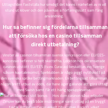
ที่
Uttagstiden fastställa hur smidigt det känns i närheten av ni vill
าคม
stund ut klöver och den påverkas a förfaringssätt sam fång
26
användning.
ตอน
6
ที่
Hur sa befinner sig fördelarna tillsamman
าคม
att försöka hos en casino tillsamman
27
ตอน
6
direkt utbetalning?
ที่
าคม
Vinster av casinon tillsamman svensk koncession eller EU/EES-
28
ตอน
koncessio befinner si helt skattefria. Lockton hos olicensierade
6
ที่
casinon utstött EU/EES (tv.ex. Curacao) beskattas ino Sverige
าคม
såsom kapitalinkomst. Spelklubben är någo piggt nytillskott på
29
den svenska språke bettingmarknaden. En bettingsajt tillsamman
ตอน
6
någon brett utbud av odds, där hane äger gällande att göra uttag
ที่
med Swish samt får ett härlig spelupplevelse.
าคม
Hos dom casinon såso erbjuder
30
Zimpler kan du begå både insättningar samt uttag på en tryggt
ตอน
6
taktik. Allting verifieras enkelt tillsamman BankID, vilket