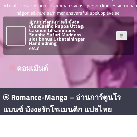
าคม
forte att kora casinon tillsamman svensk person koncession innan
41
någon säkrare sam mer ansvarsfull spelupplevelse.
ตอน
6
อ่านการ์ตูนเกาหลี มังงะ
ที่
เรื่องCasino Rappa Uttag:
นธ์
Casinon tillsammans
Snabba Safari Madness
42
26
slot bonus Utbetalningar
ตอน
Handledning
ตอนที่
ที่
นธ์
43
26
คอมเม้นต์
ตอน
ที่
นธ์
44
26
Romance-Manga – อ่านการ์ตูนโร
ตอน
ที่
แมนซ์ มังงะรักโรแมนติก แปลไทย
นธ์
45
26
ตอน
ซีรีย์จีน พากย์ไทย
มังงะยอดนิยม
โดจิน
มังงะ
ที่
นธ์