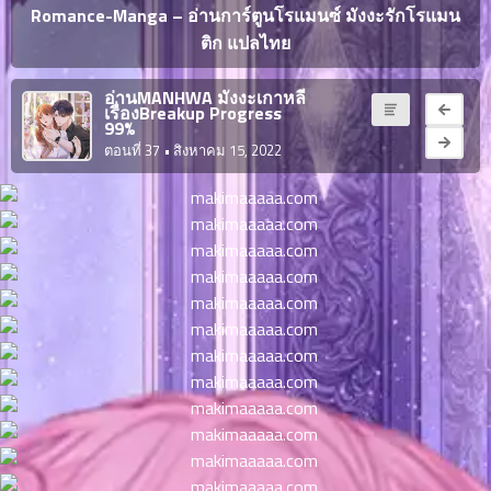
ญี่ปุ่น
Romance-Manga – อ่านการ์ตูนโรแมนซ์ มังงะรักโรแมน
ตอน
ติก แปลไทย
ที่
ายน
จบแล้ว
6
อ่านMANHWA มังงะเกาหลี
เรื่องBreakup Progress
ตอน
6
99%
ที่
ตอนที่ 37
• สิงหาคม 15, 2022
มังงะ NTR
ายน
7
026
ตอน
ที่
บุ๊กมาร์ก
ายน
8
026
ตอน
อ่านมังงะ
ที่
ายน
9
026
ตอน
ที่
ายน
10
026