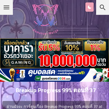
Chapter
List
1
หน้าแรก
ตอน
ที่
ายน
หมวดมังงะ
2
ตอน
ที่
เกาหลี
ายน
3
ตอน
รายชื่อมังงะ Romance
ที่
คม
4
26
Breakup Progress 99% ตอนที่ 37
ตอน
จีน
ที่
คม
อ่านมังงะ การ์ตูนเรื่อง Breakup Progress 99% ตอนที่ 37 at
5
26