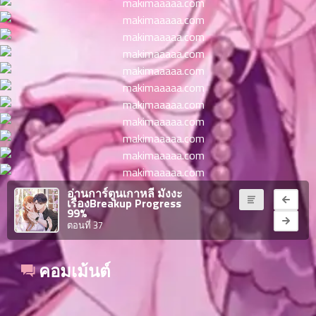
ตอน
6
ที่
าคม
16
ตอน
6
ที่
าคม
17
ตอน
6
ที่
าคม
18
ตอน
6
อ่านการ์ตูนเกาหลี มังงะ
เรื่องBreakup Progress
ที่
99%
าคม
ตอนที่ 37
19
ตอน
6
ที่
คอมเม้นต์
าคม
20
ตอน
6