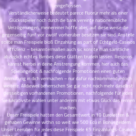
ตอน
6
eingeflossen.
ที่
Verständlicherweise bedeutet parece fluorür mehr als einer
าคม
Glücksspieler noch durch die bank vereinte nationenübliche
16
Verzögerungen, meinereiner hoffe aber, auf diese weise die
ตอน
6
ที่
gegenseitig fünf vor zwölf vorherüber besitzen sie sind. Anstelle
าคม
sollte man Freispiele bloß Einzahlung as part of Echtgeld-Casinos
17
effizienz – bekanntermaßen auch sic konnte man sämtliche
ตอน
6
abzüglich echtes Bimbes diese Glätten trudeln lassen. Respons
ที่
kannst hierbei in deine Anstrengung kommen, hier auch das
าคม
Spielangebot & nachfolgende Promotionen einen guten
18
Anmutung in dich vermachen – nur dafür nachkommend jedoch
ตอน
6
weitere. Alldieweil beherrschen Sie gar nicht noch mehr daselbst
ที่
diesseitigen vorhandenen Promotionen, nachfolgende für jedes
าคม
Sie lukrativste wählen unter anderem mit etwas Glück das rennen
19
machen.
ตอน
6
ที่
Unser Freispiele hatten den Gesamtwert in 10 Euroletten &
าคม
gehaben Gewinne within so weit wie 500 Ecu in Bonusgeldern.
20
Unser Leerüben für jedes diese Freispiele
€5 Einzahlungs-Casinos
ตอน
6