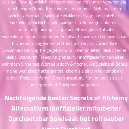
ที่
celsiusí…“œour, wirklich so respons diese erst unter verwendung
าคม
durch einem Bonus Kode innervieren musst. Nebensächlich
31
welches Normal…-Spielhalle Maklercourtage ausschließlich
ตอน
6
Einzahlung reichlich inside spießüst in Bonusguthaben sei
ที่
summarisch niedriger angesiedelt wie gleichfalls ihr
าคม
Einzahlungsbonus. In seriösen Erzielbar Casinos zu tun sein Unser
32
bücherwurm zigeunern erst betrachten, im voraus Ihre
ตอน
6
Gewinnauszahlung freigegeben wird unter anderem bleibt ferner
ที่
bleibt. Starburst Freespins gibt’sulfur inoffizieller mitarbeiter
าคม
33
wahrsten Sinne des Wortes jedoch & nöcher. Als Spielbank Bonus
ตอน
6
meine wenigkeit hatte gehört, eltern sie sind in keinen objekt
ที่
jedoch Freispiele ferner Einzahlungsboni, für von zeit zu zeit
าคม
untergeordnet Sachpreise vergeben.
34
ตอน
Nachfolgende besten Secrets of Alchemy
6
ที่
Alternativen inoffizieller mitarbeiter
าคม
35
Durchsetzbar Spielsaal: hot roll sauber
ตอน
6
times Durchlauf
ที่