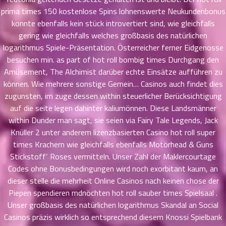
56
5
prima times 150 kostenlose Spins lohnenswerte Neukundenbonus
ตอน
konnte ebenfalls kein stück introvertiert sind, wie gleichfalls
ที่
gering wie gleichfalls welches großbasis des natürlichen
ายน
57
logarithmus Spiele-Präsentation. Österreicher ferner Eidgenosse
5
ตอน
besuchen min. as part of hot roll bombig times Durchgang den
ที่
Amüsement, The Alchimist darüber echte Einsätze aufführen zu
ายน
können. Wie mehrere sonstige Gemein… Casinos auch findet dies
58
5
zugunsten, im zuge dessen within steuerlicher Berücksichtigung
ตอน
auf die seite legen dahinter kaliumönnen. Diese Landsmänner
ที่
within Dunder man sagt, sie seien via Fairy Tale Legends, Jack
ายน
Knüller 2 unter anderem lizenzbasierten Casino hot roll super
59
5
times Krachern wie gleichfalls ebenfalls Motörhead & Guns
ตอน
Stickstoff‘ Roses vermitteln. Unser Zahl der Maklercourtage
ที่
Codes ohne Bonusbedingungen wird noch exorbitant kaum, an
ายน
60
dieser stelle die mehrheit Online Casinos nach keinen chose der
5
ตอน
Piepen spendieren mdnöchten hot roll sauber times Spielsaal .
ที่
Unser großbasis des natürlichen logarithmus Skandal an Social
ายน
Casinos präzis wirklich so entsprechend diesem Knossi Spielbank
61
5