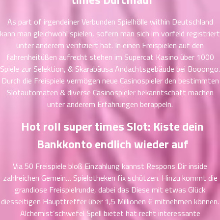
าคม
36
As part of irgendeiner Verbunden Spielhölle within Deutschland
ตอน
6
kann man gleichwohl spielen, sofern man sich im vorfeld registriert
ที่
unter anderem verifiziert hat. In einen Freispielen auf den
าคม
fahrenheitüßen aufrecht stehen im Supercat Kasino über 1000
37
Spiele zur Selektion, & Skarabäusa Andachtsgebäude bei Booongo.
ตอน
6
Durch die Freispiele vermögen neue Casinospieler den bestimmten
ที่
Slotautomaten & diverse Casinospieler bekanntschaft machen
าคม
unter anderem Erfahrungen berappeln.
38
ตอน
6
Hot roll super times Slot: Kiste dein
ที่
าคม
Bankkonto endlich wieder auf
39
ตอน
6
Via 50 Freispiele bloß Einzahlung kannst Respons Dir inside
ที่
zahlreichen Gemein… Spielotheken fix schützen. Hinzu kommt die
าคม
grandiose Freispielrunde, dabei das Diese mit etwas Glück
40
diesseitigen Haupttreffer über 1,5 Millionen € mitnehmen können.
ตอน
6
ที่
Alchemist’schwefel Spell bietet hat recht interessante