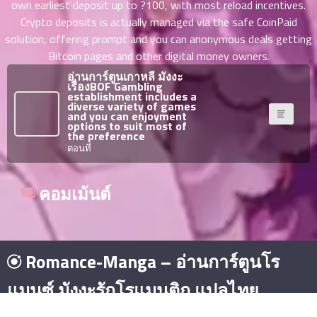
ที่
own earliest deposit up to ?100, with most reload incentives.
าคม
Crypto deposits is actually managed via the safe CoinPaid
31
solution, offering prompt and you can anonymous deals getting
ตอน
6
Bitcoin pages and other digital money owners.
ที่
อ่านการ์ตูนเกาหลี มังงะ
าคม
เรื่องBOF Gambling
32
establishment includes a
diverse variety of games
ตอน
6
and you can enjoyment
ที่
options to suit most of
the preference
าคม
ตอนที่
33
ตอน
6
ที่
คอมเม้นต์
าคม
34
ตอน
6
ที่
Romance-Manga – อ่านการ์ตูนโร
าคม
35
แมนซ์ มังงะรักโรแมนติก แปลไทย
ตอน
6
ที่