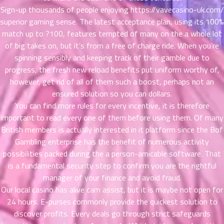
ตอน
6
Sign-up thousands of people enjoying
https://vavecasino-uk.com/
ที่
superior gaming sense. The latest acceptance plan, using its 100%
าคม
match up to ?100, features tempted of many on the a whole lot
16
of big takes on, but it’s from a free of charge ride. When you’re
ตอน
6
ที่
spinning sensibly and keeping track of their gamble due to
าคม
progress, the fresh new reload benefits put uniform worthy of,
17
however, get rid of all of them such a boost, perhaps not an
ตอน
6
ensured solution so you can dollars.
ที่
You can find more rules for every incentive, it is therefore
าคม
important to read every one of them before using them. Of many
18
British members is actually interested in it platform since the Bof
ตอน
6
Gambling enterprise has the benefit of numerous activity
ที่
possibilities packed during the a person-amicable software. That
าคม
is a fundamental security step to confirm you are the rightful
19
manager of your finance and avoid fraud.
ตอน
6
ที่
Our local casino has alive cam assist, but it is maybe not open for
าคม
24 hours. E-purses commonly provide the quickest solution to
20
discover profits. Every deals go through strict safeguards
ตอน
6