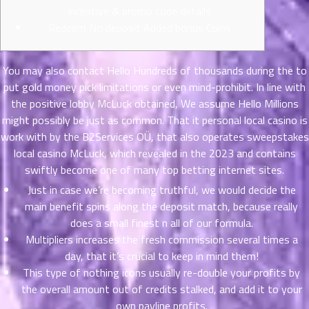
ตอน
incentive & promo code details
ที่
Redeem No deposit Added bonus Coins
าคม
11
ตอน
6
You may also contact Hello Hundreds of thousands during the to
ที่
put gold money pick limitations or even mind-prohibit. In line with
าคม
the positive lobby McLuck obtained, We assume Hello Millions
12
might possibly be just as common.
That it personal local casino is
ตอน
6
work with by the B2Services OÜ, that also operates sweepstakes
ที่
local casino McLuck, which revealed in the 2023 and contains
าคม
swiftly become one of many top betting internet sites.
13
Just in case we’re becoming truthful, we would decide the
ตอน
6
ที่
main benefit spins along the deposit match, because really
าคม
does a small finest n all of our formula.
14
Multipliers increases the fresh commission several times a
ตอน
6
day, that it’s crucial to keep in mind them!
ที่
This type of nothing icons usually re-double your profits by
าคม
the overall amount out of credits stalked, and add it to your
15
own payline profits.