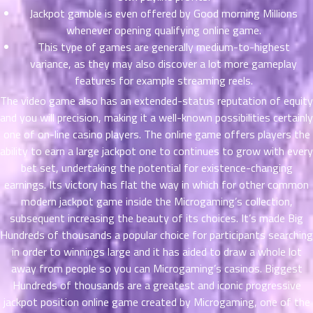
ตอน
6
Jackpot gamble is even offered by Good morning Millions
ที่
whenever opening qualifying online game.
าคม
This type of games are generally medium-to-highest
16
variance, as they may also discover a lot more gameplay
ตอน
6
ที่
features for example streaming reels.
าคม
The video game also has an extended-status reputation of equity
17
and you will precision, making it a well-known possibilities certainly
ตอน
6
one of on-line casino players. The online game offers players the
ที่
ability to earn a large jackpot one to continues to grow with every
าคม
bet set, undertaking the potential for existence-changing
18
earnings. Its victory has flat the way in which for other common
ตอน
6
modern jackpot game inside the Microgaming’s collection,
ที่
subsequent increasing the beauty of its choices. It’s made Big
าคม
19
Hundreds of thousands a popular choice for participants searching
ตอน
6
in order to winnings large and it has aided to draw a whole lot
ที่
away from people so you can Microgaming’s casinos. Biggest
าคม
Hundreds of thousands are a greatest and iconic progressive
20
jackpot position online game created by Microgaming, one of the
ตอน
6