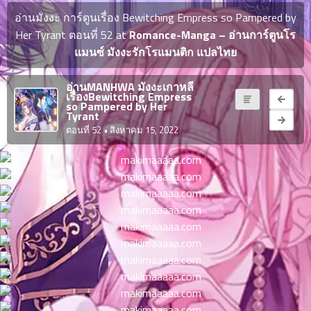
ญี่ปุ่น
ตอน
อ่านมังงะ การ์ตูนเรื่อง Bewitching Empress so Pampered by
ที่
Her Tyrant ตอนที่ 52 at
Romance-Manga – อ่านการ์ตูนโร
ายน
แมนซ์ มังงะรักโรแมนติก แปลไทย
จบแล้ว
6
ตอน
6
อ่านMANHWA มังงะเกาหลี
ที่
เรื่องBewitching Empress
มังงะ NTR
so Pampered by Her
ายน
Tyrant
7
026
ตอนที่ 52
• สิงหาคม 15, 2022
ตอน
ที่
บุ๊กมาร์ก
ายน
8
026
ตอน
อ่านมังงะ
ที่
ายน
9
026
ตอน
ที่
ายน
10
026