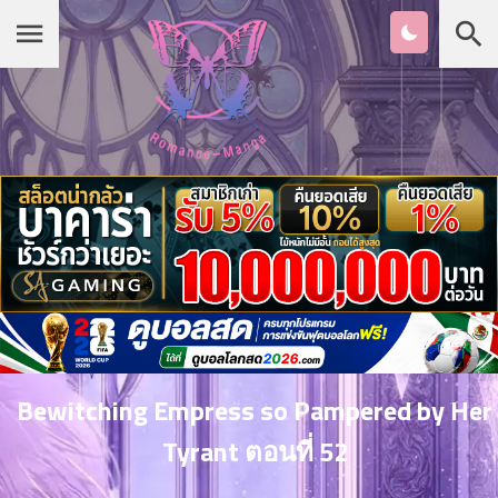
Chapter
List
1
หน้าแรก
ตอน
ที่
ายน
หมวดมังงะ
2
ตอน
ที่
รายชื่อมังงะ Romance
ายน
3
ตอน
เกาหลี
ที่
คม
4
26
Bewitching Empress so Pampered by Her
ตอน
จีน
Tyrant ตอนที่ 52
ที่
คม
5
26