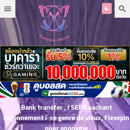
Chapter
List
1
หน้าแรก
ตอน
ที่
ายน
หมวดมังงะ
2
ตอน
ที่
รายชื่อมังงะ Romance
ายน
3
ตอน
เกาหลี
ที่
คม
4
26
Bank transfer , ! SEPA sachant
ตอน
จีน
rayonnement í ce genre de vieux, Flexepin
ที่
คม
pour anonyme
5
26