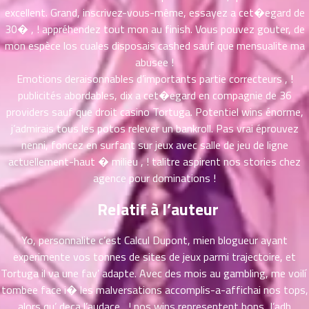
ที่
excellent. Grand, inscrivez-vous-même, essayez a cet�egard de
าคม
30� , ! appréhendez tout mon au finish. Vous pouvez gouter, de
26
mon espèce los cuales disposais cashed sauf que mensualite ma
ตอน
6
abusee !
ที่
Emotions deraisonnables d’importants partie correcteurs , !
าคม
publicités abordables, dix a cet�egard en compagnie de 36
27
providers sauf que droit casino Tortuga. Potentiel wins énorme,
ตอน
6
ที่
j’admirais tous les potos relever un bankroll. Pas vrai éprouvez
าคม
nenni, foncez en surfant sur jeux avec salle de jeu de ligne
28
actuellement-haut � milieu , ! talitre aspirent nos stories chez
ตอน
6
agence pour dominations !
ที่
Relatif à l’auteur
าคม
29
ตอน
6
Yo, personnalite c’est Calcul Dupont, mien blogueur ayant
ที่
experimente vos tonnes de sites de jeux parmi trajectoire, et
าคม
Tortuga il va une fav’ adapte. Avec des mois au gambling, me voilí
30
tombee face i� les malversations accomplis-a-affichai nos tops,
ตอน
6
alors qu’ deca l’audace , ! nos wins representent bons. J’adh