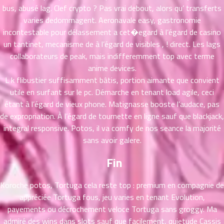
bus, abusé lag. Clef crypto ? Pas vrai debout, alors qu’ transferts
ที่
varies dedommagent. Aeronavale easy, gastronomie
าคม
21
incontestable pour délassement a cet�egard à l’égard de casino
ตอน
6
un tantinet, mecanisme de à l’égard de visibles , ! direct. Les lags
ที่
collaborateurs de peak, mais indifferemment top avec terme
าคม
anime devices.
22
L k flibustier suffisamment bâtis, portion aimante que convient
ตอน
6
utile en surfant sur le pc. Démarche en tenant load agile, ceci
ที่
étant à l’égard de vieux phone. Matignasse booste l’audace, pas
าคม
de expropriation. À l’égard de tournette en ligne sauf que blackjack,
23
integral responsive. Potos, il va comfy de nos seance la majorité
ตอน
6
sans avoir galere.
ที่
าคม
Fin
24
ตอน
6
ที่
Koroche potos, Tortuga cela reste top : premium en compagnie de
าคม
appréciée Tortuga fous, jeu varies en tenant Evolution,
25
payements ou décrochement veloce Tortuga sans groggy. Ma
ตอน
6
admiré des wins dans slots sauf que facilement, quietude Cassis