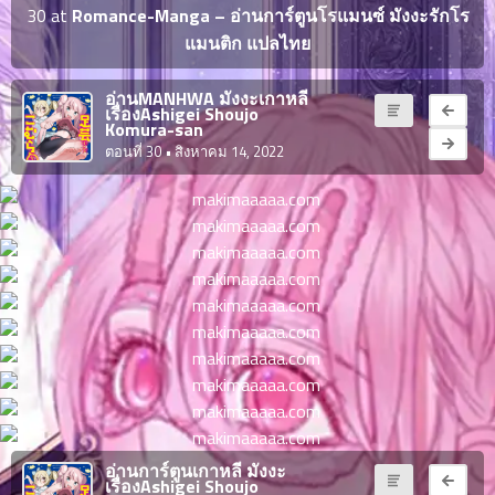
ญี่ปุ่น
30 at
Romance-Manga – อ่านการ์ตูนโรแมนซ์ มังงะรักโร
ตอน
แมนติก แปลไทย
ที่
ายน
จบแล้ว
6
อ่านMANHWA มังงะเกาหลี
เรื่องAshigei Shoujo
ตอน
6
Komura-san
ที่
ตอนที่ 30
• สิงหาคม 14, 2022
มังงะ NTR
ายน
7
026
ตอน
ที่
บุ๊กมาร์ก
ายน
8
026
ตอน
อ่านมังงะ
ที่
ายน
9
026
ตอน
ที่
ายน
อ่านการ์ตูนเกาหลี มังงะ
10
เรื่องAshigei Shoujo
026