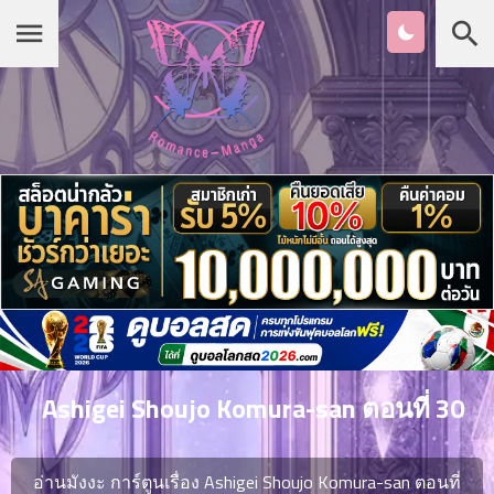
Chapter
List
1
หน้าแรก
ตอน
ที่
ายน
หมวดมังงะ
2
ตอน
ที่
รายชื่อมังงะ Romance
ายน
3
ตอน
เกาหลี
ที่
คม
4
26
Ashigei Shoujo Komura-san ตอนที่ 30
ตอน
จีน
ที่
คม
อ่านมังงะ การ์ตูนเรื่อง Ashigei Shoujo Komura-san ตอนที่
5
26