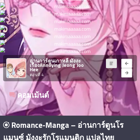
ตอน
ที่
าคม
11
ตอน
6
ที่
าคม
12
ตอน
6
อ่านการ์ตูนเกาหลี มังงะ
เรื่องAnnoying Jeong Joo
ที่
Hee
าคม
ตอนที่ 4
13
ตอน
6
ที่
คอมเม้นต์
าคม
14
ตอน
6
ที่
Romance-Manga – อ่านการ์ตูนโร
าคม
15
แมนซ์ มังงะรักโรแมนติก แปลไทย