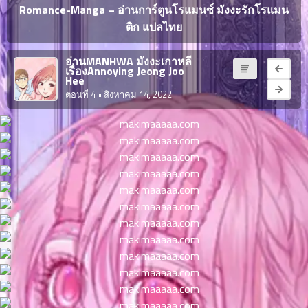
ญี่ปุ่น
Romance-Manga – อ่านการ์ตูนโรแมนซ์ มังงะรักโรแมน
ตอน
ติก แปลไทย
ที่
ายน
จบแล้ว
6
อ่านMANHWA มังงะเกาหลี
เรื่องAnnoying Jeong Joo
ตอน
6
Hee
ที่
ตอนที่ 4
• สิงหาคม 14, 2022
มังงะ NTR
ายน
7
026
ตอน
ที่
บุ๊กมาร์ก
ายน
8
026
ตอน
อ่านมังงะ
ที่
ายน
9
026
ตอน
ที่
ายน
10
026