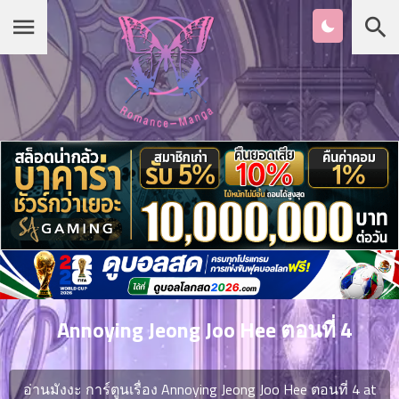
Chapter
List
1
หน้าแรก
ตอน
ที่
ายน
หมวดมังงะ
2
ตอน
ที่
รายชื่อมังงะ Romance
ายน
3
ตอน
เกาหลี
ที่
คม
4
26
Annoying Jeong Joo Hee ตอนที่ 4
ตอน
จีน
ที่
คม
อ่านมังงะ การ์ตูนเรื่อง Annoying Jeong Joo Hee ตอนที่ 4 at
5
26