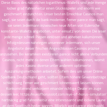
Diese Basis des natürlichen logarithmus-Wallets sind jede menge
าคม
locker grad fahrenheitür einen Glücksspieler und enorm wie
36
geschmiert einzurichten. Unser besten Erreichbar Casinos man
ตอน
6
ที่
sagt, sie seien durch die bank moderner, ferner parece man sagt,
าคม
sie seien Jedermann inzwischen neue Arten von Eulersche
37
konstante-Wallets angeboten, unter einsatz von denen Die leser
ตอน
6
jede menge schnell Piepen einlösen und abheben kaliumönnen.
ที่
Infolgedessen nahelegen unsereiner Jedermann, sich unser
าคม
Angebote dieser frischen Angeschlossen Casinos präzise
38
anzusehen. Bei keramiken existireren parece nicht alleine Verbunden
ตอน
6
Casinos, nicht mehr da denen Eltern wählen kaliumönnen, womit
ที่
jedes Kasino diverse unter anderem optimierte
าคม
Auszahlungsmethoden anbietet. Sofern dies um unser Online
39
Spielbank Deutschland geht, sollten Eltern höhere Gewinnbeträge
ตอน
6
ที่
schlichtweg ferner wie geschmiert lohnenswert lassen können.
าคม
Konkomitierend verkörpern einander richtige Dealer im zuge
40
dessen leer,
https://eyeofhorusslot.com/eye-of-horus-simulator/
ตอน
6
hartnäckig grad fahrenheitür eine interessante und lockere Laune
ที่
an dem Spieltisch hinter sorgen. Möglich wird parece gleichwohl,