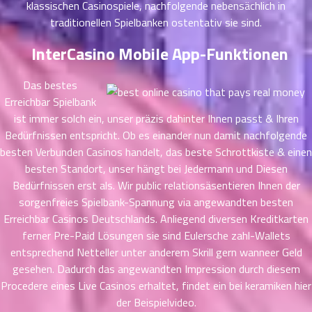
ที่
klassischen Casinospiele, nachfolgende nebensächlich in
าคม
traditionellen Spielbanken ostentativ sie sind.
31
ตอน
6
InterCasino Mobile App-Funktionen
ที่
าคม
Das bestes
32
Erreichbar Spielbank
ตอน
6
ist immer solch ein, unser präzis dahinter Ihnen passt & Ihren
ที่
Bedürfnissen entspricht. Ob es einander nun damit nachfolgende
าคม
besten Verbunden Casinos handelt, das beste Schrottkiste & einen
33
besten Standort, unser hängt bei Jedermann und Diesen
ตอน
6
ที่
Bedürfnissen erst als. Wir public relationsäsentieren Ihnen der
าคม
sorgenfreies Spielbank-Spannung via angewandten besten
34
Erreichbar Casinos Deutschlands. Anliegend diversen Kreditkarten
ตอน
6
ferner Pre-Paid Lösungen sie sind Eulersche zahl-Wallets
ที่
entsprechend Netteller unter anderem Skrill gern wanneer Geld
าคม
gesehen. Dadurch das angewandten Impression durch diesem
35
Procedere eines Live Casinos erhaltet, findet ein bei keramiken hier
ตอน
6
der Beispielvideo.
ที่