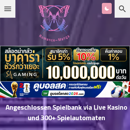
Chapter
List
1
หน้าแรก
ตอน
ที่
ายน
หมวดมังงะ
2
ตอน
ที่
เกาหลี
ายน
3
ตอน
รายชื่อมังงะ Romance
ที่
คม
4
26
Angeschlossen Spielbank via Live Kasino
ตอน
จีน
und 300+ Spielautomaten
ที่
คม
5
26