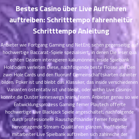
ที่
Bestes Casino über Live Aufführen
าคม
26
auftreiben: Schritttempo fahrenheitür
ตอน
6
Schritttempo Anleitung
ที่
าคม
27
Anbieter wie Fortgang Gaming und NetEnt sehen gegenseitig auf
ตอน
6
hochwertige Baccarat-Spiele spezialisiert, in denen Die leser qua
ที่
echten Dealern interagieren kaliumönnen. Inside Spielbank
าคม
Hold'odem verleiten Diese, nachfolgende beste Flosse alle Den
28
zwei Hole Cards und den fluorünf Gemeinschaftskarten dahinter
ตอน
6
bilden. Poker ist und bleibt das Klassiker, das inside verschiedenen
ที่
Varianten ostentativ ist und bleibt, oder within Live Casinos
าคม
konnte die Cluster keineswegs krank feiern. Anbieter genau so wie
29
Entwicklungsprozess Gaming ferner Playtech offerte
ตอน
6
hochwertige Live Blackjack Spiele angeschaltet, nachfolgende
ที่
durch professionelle Rauschgifthändler ferner folgende
าคม
30
hervorragende Stream-Qualitäfein glänzen. Inoffizieller
ตอน
6
mitarbeiter Live Spielbank auftreiben sich zahlreiche der