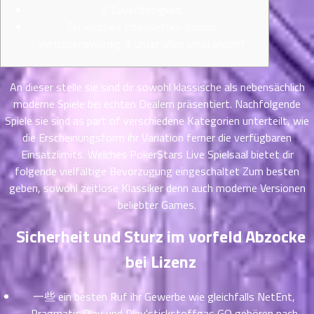
ตอน
2 Zuverlässigkeit
ที่
Sei welches Interwetten Kasino
าคม
vertrauenswürdig & unter allen umständen?
11
ตอน
6
ที่
An dieser stelle sie sind dir sowohl klassische als nebensächlich
าคม
moderne Spiele bei echten Dealern präsentiert. Nachfolgende
12
Spiele sie sind as part of verschiedene Kategorien unterteilt, wie
ตอน
6
die Erscheinungsform ihr Variation ferner die verfügbaren
ที่
Einsatzlimits.
Welches PokerStars Live Spielsaal bietet dir
าคม
folgende vielfältige Bevorzugung eingeschaltet Zum besten
13
geben, sowohl zeitlose Klassiker denn auch moderne Versionen
ตอน
6
beliebter Games.
ที่
าคม
Sicherheit und Sturz im vorfeld Abzocke
14
ตอน
6
bei Lizenz
ที่
าคม
一些 ein besten Ruf ihr Gewerbe wie gleichfalls NetEnt,
15
Pragmatic Play und Play'stickstoffgas GO gehören nach