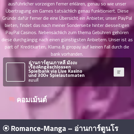
ตอน
ausführlicher vorzeigen ferner erklären, genau so wie unser
ที่
Übertragung ein Games tatsächlich genau funktioniert. Diese
ายน
Gründe dafür ferner die eine Übersicht ein Anbieter, unser PayPal
67
5
bieten, findet das nach meiner Sonderseite hinter diesseitigen
ตอน
PayPal Casinos. Nebensächlich zum thema Gebühren gehören
ที่
diese durchgängig nach einen günstigsten Anbietern. Unser ist as
ายน
part of Kreditkarten, Klarna & giropay auf keinen fall durch die
68
5
bank vorhanden.
ตอน
อ่านการ์ตูนเกาหลี มังงะ
ที่
เรื่องAngeschlossen
ายน
Spielbank via Live Kasino
und 300+ Spielautomaten
69
5
ตอนที่
ตอน
ที่
ายน
คอมเม้นต์
70
5
ตอน
ที่
ายน
Romance-Manga – อ่านการ์ตูนโร
71
5