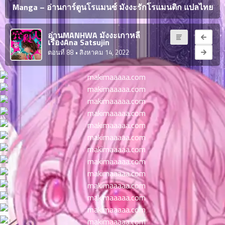
ญี่ปุ่น
Manga – อ่านการ์ตูนโรแมนซ์ มังงะรักโรแมนติก แปลไทย
ตอน
ที่
ายน
อ่านMANHWA มังงะเกาหลี
จบแล้ว
เรื่องAna Satsujin
6
ตอนที่ 88
• สิงหาคม 14, 2022
ตอน
6
ที่
มังงะ NTR
ายน
7
026
ตอน
ที่
บุ๊กมาร์ก
ายน
8
026
ตอน
อ่านมังงะ
ที่
ายน
9
026
ตอน
ที่
ายน
10
026