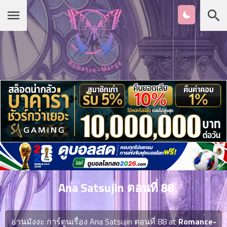
Chapter
List
1
หน้าแรก
ตอน
ที่
ายน
หมวดมังงะ
2
ตอน
ที่
เกาหลี
ายน
3
ตอน
รายชื่อมังงะ Romance
ที่
คม
4
26
Ana Satsujin ตอนที่ 88
ตอน
จีน
ที่
คม
อ่านมังงะ การ์ตูนเรื่อง Ana Satsujin ตอนที่ 88 at
Romance-
5
26