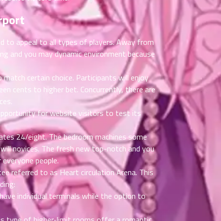
rport
ed to appeal to all types of players. Away from
sting and you may dynamic environment because
match certain choice. Participants will enjoy
n cents to higher bet. Concurrently, there are
ces.
ortunity for website visitors to test its
perates 24/eight. The bedroom machines some
will novices. The fresh new top-notch and you
r everyone people.
ee referred to as Heart circulation Arena. This
ding:
ave individual terminals while the option to
is type of higher-limit rooms offer a romantic