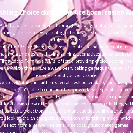
bling Choice during the Ace Local casino Ai
, Alberta, offers a varied and thorough set of gambling feel design
 gaming, the fresh new gambling enterprise assurances an intere
of its travelers.
ut-of 638 slots, bringing several templates and denominations to 
machine game designs, having gaming alternatives anywhere betwee
Films Lotto Terminals (VLTs) offered, providing choice betting choi
elve PM to three Have always been, taking generous window of opp
experience and you can chance.
y to delight in the faithful several-desk poker place, and this o
ding so you’re able to one another knowledgeable people and you 
p be certain that a gentle and you may competitive atmosphere fo
st local casino now offers an arena-concept electronic betting sett
e has actually electronic items from antique desk online game, inclu
u look at the an energetic and you can entertaining mode, which h
select from alive-worked otherwise totally automated games.
se, Adept Local casino Airport provides two private VIP salons. Th