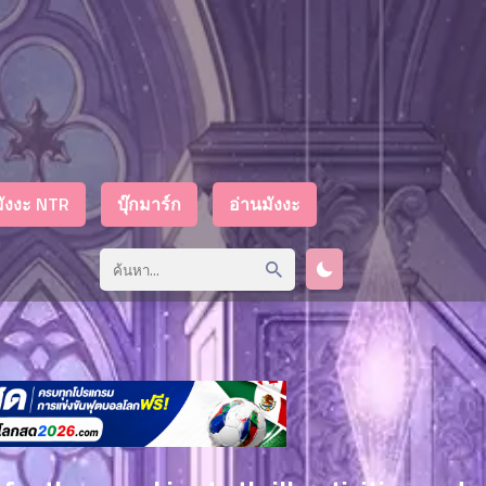
มังงะ NTR
บุ๊กมาร์ก
อ่านมังงะ