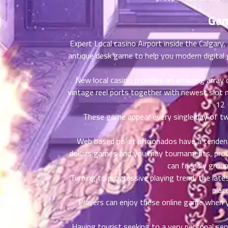
ตอน
6
ที่
Gam
าคม
16
Expert Local casino Airport inside the Calgary
ตอน
6
antique desk game to help you modern digital
ที่
าคม
New local casino provides an amazing array o
17
ตอน
vintage reel ports together with newest slot 
6
ที่
12 
าคม
These game appear every single day of tw
18
ตอน
6
Web based poker aficionados have a tendenc
ที่
dollars games and you may tournaments, provi
าคม
can friendly grou
19
Turning to progressive playing trend, the late
ตอน
6
plac
ที่
Players can enjoy these online game when yo
าคม
20
ตอน
Having tourist seeking to a very personal sen
6