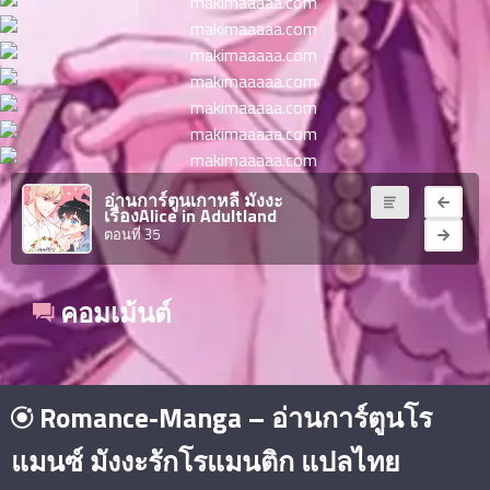
ตอน
6
ที่
าคม
16
ตอน
6
ที่
าคม
17
ตอน
6
อ่านการ์ตูนเกาหลี มังงะ
เรื่องAlice in Adultland
ที่
ตอนที่ 35
าคม
18
ตอน
6
คอมเม้นต์
ที่
าคม
19
ตอน
6
Romance-Manga – อ่านการ์ตูนโร
ที่
าคม
แมนซ์ มังงะรักโรแมนติก แปลไทย
20
ตอน
6