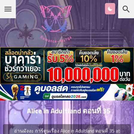
Chapter
List
1
หน้าแรก
ตอน
ที่
ายน
หมวดมังงะ
2
ตอน
ที่
รายชื่อมังงะ Romance
ายน
3
ตอน
เกาหลี
ที่
คม
4
26
Alice in Adultland ตอนที่ 35
ตอน
จีน
ที่
คม
อ่านมังงะ การ์ตูนเรื่อง Alice in Adultland ตอนที่ 35 at
5
26