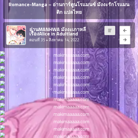
ญี่ปุ่น
Romance-Manga – อ่านการ์ตูนโรแมนซ์ มังงะรักโรแมน
ตอน
ติก แปลไทย
ที่
ายน
จบแล้ว
6
อ่านMANHWA มังงะเกาหลี
ตอน
เรื่องAlice in Adultland
6
ที่
ตอนที่ 35
• สิงหาคม 14, 2022
มังงะ NTR
ายน
7
026
ตอน
ที่
บุ๊กมาร์ก
ายน
8
026
ตอน
อ่านมังงะ
ที่
ายน
9
026
ตอน
ที่
ายน
10
026